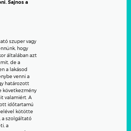
ni. Sajnos a
tató szuper vagy
ennünk, hogy
or általában azt
mit, de a
en a lakásod
énybe venni a
gy határozott
le következmény
it valamiért. A
zott időtartamú
elével kötötte
 a szolgáltató
i, a