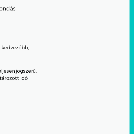
mondás
a kedvezőbb,
ljesen jogszerű,
tározott idő