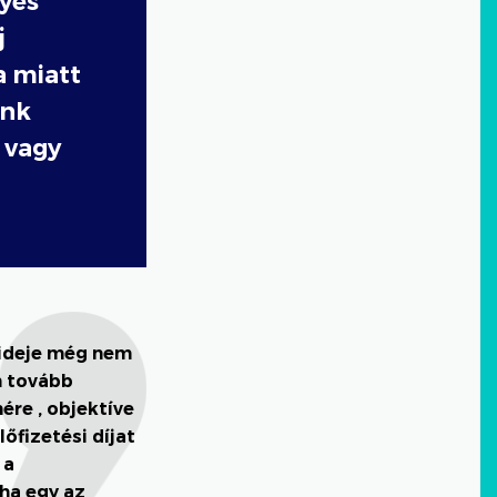
yes
j
a miatt
ünk
 vagy
gideje még nem
m tovább
ére , objektíve
őfizetési díjat
 a
ha egy az