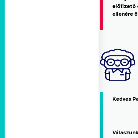
előfizető
ellenére 
Kedves P
Válaszunk