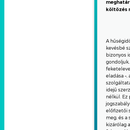
meghatáro
költözés 
A hűségidő
kevésbé sz
bizonyos i
gondoljuk,
feketeleve
eladása –,
szolgáltat
idejű sze
nélkül. Ez
jogszabály
előfizető
meg, és a 
kizárólag 