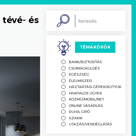
 tévé- és
Search
TÉMAKÖRÖK
BANK/BIZTOSÍTÁS
CSOMAGKÜLDÉS
EGÉSZSÉG
ÉLELMISZER
HÁZTARTÁSI GÉPEK/KÜTYÜK
HIVATALOS ÜGYEK
KÖZMŰ/MOBIL/NET
ONLINE VÁSÁRLÁS
RUHA, CIPŐ
SZAKIK
UTAZÁS/VENDÉGLÁTÁS