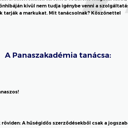
 önhibáján kívül nem tudja igénybe venni a szolgáltatá
ők tarják a markukat. Mit tanácsolnak? Köszönettel
A Panaszakadémia tanácsa:
anaszos!
 röviden: A hűségidős szerződésekből csak a jogszab