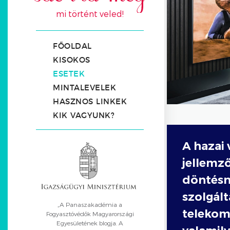
mi történt veled!
FŐOLDAL
KISOKOS
ESETEK
MINTALEVELEK
HASZNOS LINKEK
KIK VAGYUNK?
A hazai
jellemz
döntésn
szolgált
„A Panaszakadémia a
telekom
Fogyasztóvédők Magyarországi
Egyesületének blogja. A