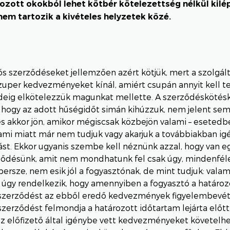
zott okokból lehet kötbér kötelezettség nélkül kilép
nem tartozik a kivételes helyzetek közé.
s szerződéseket jellemzően azért kötjük, mert a szolgál
uper kedvezményeket kínál, amiért csupán annyit kell t
deig elkötelezzük magunkat mellette. A szerződéskötésk
 hogy az adott hűségidőt simán kihúzzuk, nem jelent sem
s akkor jön, amikor mégiscsak közbejön valami – esetedb
 ami miatt már nem tudjuk vagy akarjuk a továbbiakban ig
ást. Ekkor ugyanis szembe kell néznünk azzal, hogy van e
rződésünk, amit nem mondhatunk fel csak úgy, mindenfé
 persze, nem esik jól a fogyasztónak, de mint tudjuk: valam
 úgy rendelkezik, hogy amennyiben a fogyasztó a határo
i szerződést az ebből eredő kedvezmények figyelembevét
szerződést felmondja a határozott időtartam lejárta előtt,
az előfizető által igénybe vett kedvezményeket követelhet