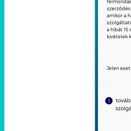
felmondás
szerződés 
amikor a h
szolgáltat
a hibát 15
kivételek 
Jelen eset
tovább
szolg