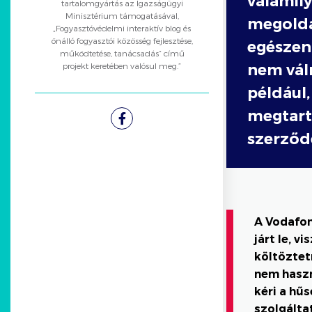
valamil
tartalomgyártás az Igazságügyi
Minisztérium támogatásával,
megoldás
„Fogyasztóvédelmi interaktív blog és
önálló fogyasztói közösség fejlesztése,
egészen
működtetése, tanácsadás” című
projekt keretében valósul meg.”
nem váln
például,
megtart
Facebook
szerződ
A Vodafon
járt le, 
költöztet
nem haszn
kéri a hűs
szolgálta