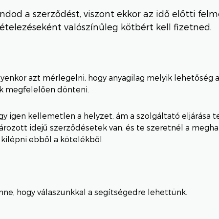
ndod a szerződést, viszont ekkor az idő előtti fel
tételezéseként valószínűleg kötbért kell fizetned.
yenkor azt mérlegelni, hogy anyagilag melyik lehetőség 
k megfelelően dönteni.
gy igen kellemetlen a helyzet, ám a szolgáltató eljárása te
ározott idejű szerződésetek van, és te szeretnél a megha
 kilépni ebből a kötelékből.
ne, hogy válaszunkkal a segítségedre lehettünk.