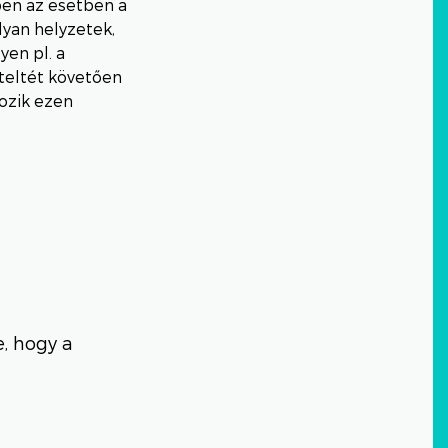
en az esetben a
lyan helyzetek,
yen pl. a
lteltét követően
tozik ezen
e, hogy a