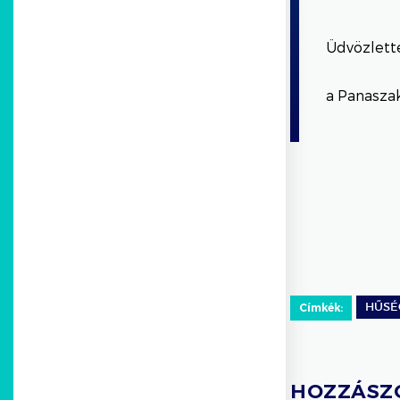
Üdvözlette
a Panasza
Címkék:
HŰSÉ
HOZZÁSZ