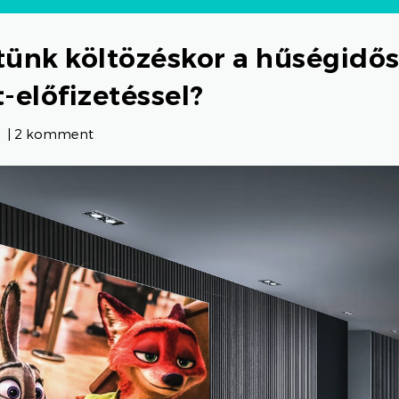
tünk költözéskor a hűségidős
-előfizetéssel?
|
2 komment