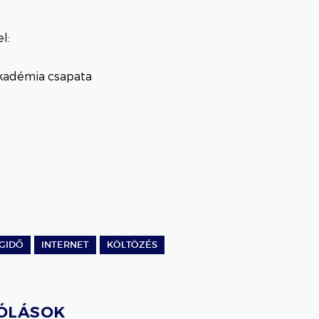
l:
kadémia csapata
GIDŐ
INTERNET
KÖLTÖZÉS
ÓLÁSOK