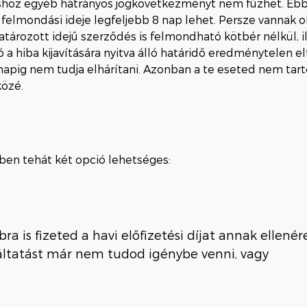
hoz egyéb hátrányos jogkövetkezményt nem fűzhet. Ebb
felmondási ideje legfeljebb 8 nap lehet. Persze vannak o
atározott idejű szerződés is felmondható kötbér nélkül, il
ó a hiba kijavítására nyitva álló határidő eredménytelen e
 napig nem tudja elhárítani. Azonban a te eseted nem tar
közé.
ben tehát két opció lehetséges:
ra is fizeted a havi előfizetési díjat annak ellenér
áltatást már nem tudod igénybe venni, vagy