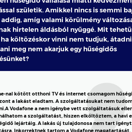
yen hűségidő vállalása miatti kedvezmén
sal születik. Amikkel nincs is semmi ba
 addig, amíg valami körülmény változás
ak hirtelen áldásból nyűggé. Mit tehet
 ha költözéskor vinni nem tudjuk, átadni
ani meg nem akarjuk egy hűségidős
ésünket?
e-nal kötött otthoni TV és internet csomagom hűsé
viszont a lakást eladtam. A szolgáltatásukat nem tudo
ni.A Vodafone a nem igénybe vett szolgáltatásuk ellen
álhatom a szolgáltatást, hiszen elköltöztem, a havi el
égidő lejártáig. A lakás új tulajdonosa nem tart igényt
tásra. Inkorrektnek tartom a Vodafone magatartását, 