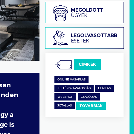
Megoldott
MEGOLDOTT
ügyek
ÜGYEK
Legolvasottabb
LEGOLVASOTTABB
esetek
ESETEK
CÍMKÉK
ONLINE VÁSÁRLÁS
san
KELLÉKSZAVATOSSÁG
ELÁLLÁS
minden
WEBSHOP
CSALÓDÁS
TOVÁBBIAK
JÓTÁLLÁS
gy a
ge is