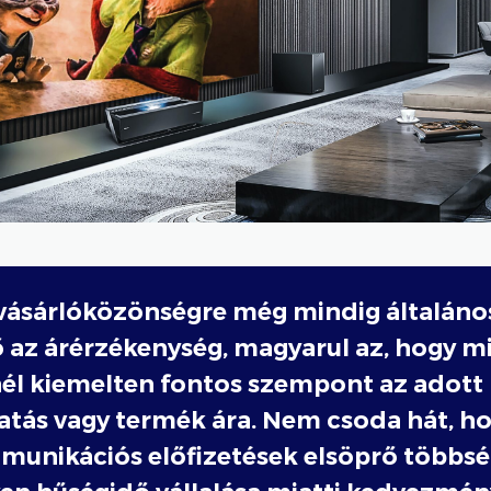
 vásárlóközönségre még mindig általáno
ő az árérzékenység, magyarul az, hogy 
él kiemelten fontos szempont az adott
atás vagy termék ára. Nem csoda hát, ho
munikációs előfizetések elsöprő többsé