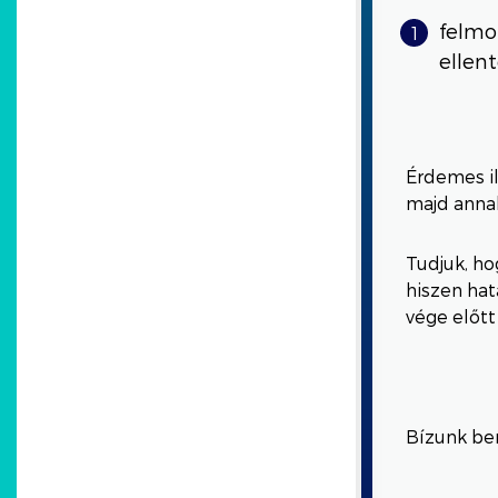
felmo
ellen
Érdemes il
majd anna
Tudjuk, ho
hiszen hat
vége előtt
Bízunk ben