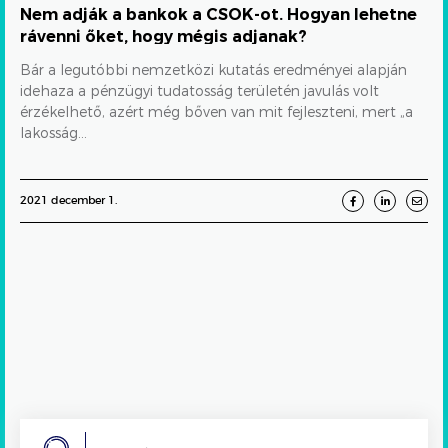
Nem adják a bankok a CSOK-ot. Hogyan lehetne
rávenni
rávenni őket, hogy mégis adjanak?
őket,
Bár a legutóbbi nemzetközi kutatás eredményei alapján
hogy
idehaza a pénzügyi tudatosság területén javulás volt
érzékelhető, azért még bőven van mit fejleszteni, mert „a
mégis
lakosság...
adjanak?
2021 december 1.
Search