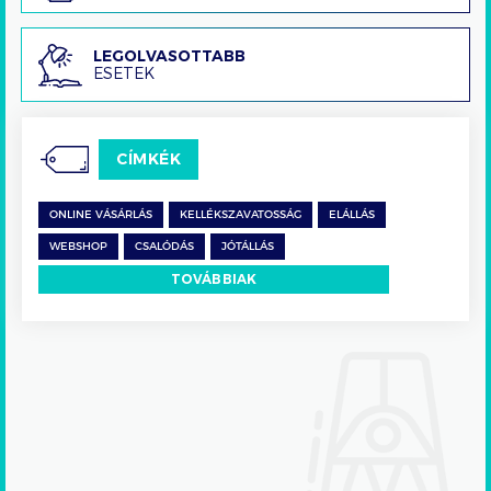
Legolvasottabb
LEGOLVASOTTABB
ESETEK
esetek
CÍMKÉK
ONLINE VÁSÁRLÁS
KELLÉKSZAVATOSSÁG
ELÁLLÁS
WEBSHOP
CSALÓDÁS
JÓTÁLLÁS
TOVÁBBIAK