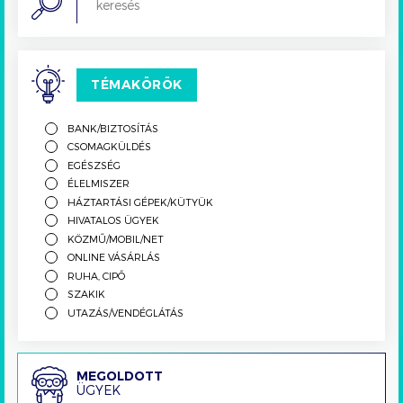
TÉMAKÖRÖK
BANK/BIZTOSÍTÁS
CSOMAGKÜLDÉS
EGÉSZSÉG
ÉLELMISZER
HÁZTARTÁSI GÉPEK/KÜTYÜK
HIVATALOS ÜGYEK
KÖZMŰ/MOBIL/NET
ONLINE VÁSÁRLÁS
RUHA, CIPŐ
SZAKIK
UTAZÁS/VENDÉGLÁTÁS
Megoldott
MEGOLDOTT
ÜGYEK
ügyek