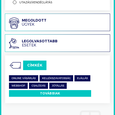
UTAZÁS/VENDÉGLÁTÁS
Megoldott
MEGOLDOTT
ÜGYEK
ügyek
Legolvasottabb
LEGOLVASOTTABB
ESETEK
esetek
CÍMKÉK
ONLINE VÁSÁRLÁS
KELLÉKSZAVATOSSÁG
ELÁLLÁS
WEBSHOP
CSALÓDÁS
JÓTÁLLÁS
TOVÁBBIAK