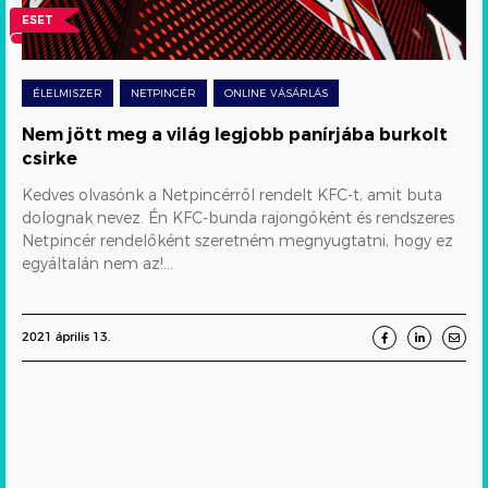
legjobb
ESET
panírjába
burkolt
ÉLELMISZER
NETPINCÉR
ONLINE VÁSÁRLÁS
csirke
Nem jött meg a világ legjobb panírjába burkolt
csirke
Kedves olvasónk a Netpincérről rendelt KFC-t, amit buta
dolognak nevez. Én KFC-bunda rajongóként és rendszeres
Netpincér rendelőként szeretném megnyugtatni, hogy ez
egyáltalán nem az!...
2021 április 13.