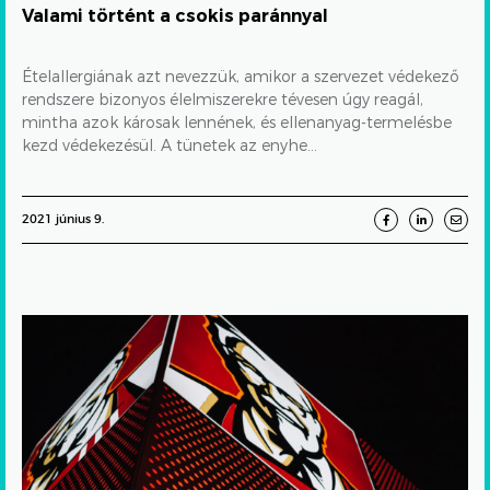
Valami történt a csokis paránnyal
Ételallergiának azt nevezzük, amikor a szervezet védekező
rendszere bizonyos élelmiszerekre tévesen úgy reagál,
mintha azok károsak lennének, és ellenanyag-termelésbe
kezd védekezésül. A tünetek az enyhe...
2021 június 9.
Nem
jött
meg
a
világ