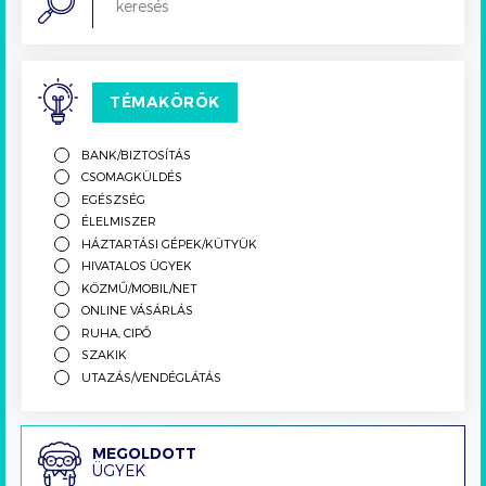
TÉMAKÖRÖK
BANK/BIZTOSÍTÁS
CSOMAGKÜLDÉS
EGÉSZSÉG
ÉLELMISZER
HÁZTARTÁSI GÉPEK/KÜTYÜK
HIVATALOS ÜGYEK
KÖZMŰ/MOBIL/NET
ONLINE VÁSÁRLÁS
RUHA, CIPŐ
SZAKIK
UTAZÁS/VENDÉGLÁTÁS
Megoldott
MEGOLDOTT
ÜGYEK
ügyek