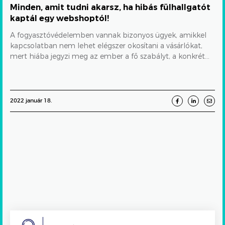
KELLÉKSZAVATOSSÁG
ONLINE VÁSÁRLÁS
Minden, amit tudni akarsz, ha hibás fülhallgatót
webshoptól!
kaptál egy webshoptól!
A fogyasztóvédelemben vannak bizonyos ügyek, amikkel
kapcsolatban nem lehet elégszer okosítani a vásárlókat,
mert hiába jegyzi meg az ember a fő szabályt, a konkrét...
2022 január 18.
Search