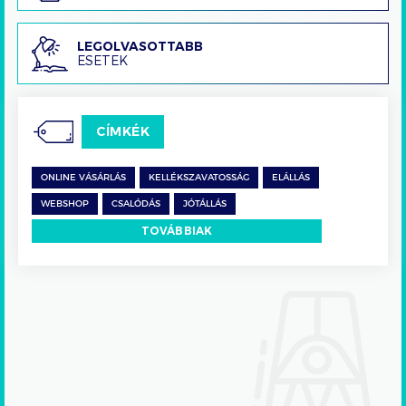
Legolvasottabb
LEGOLVASOTTABB
ESETEK
esetek
CÍMKÉK
ONLINE VÁSÁRLÁS
KELLÉKSZAVATOSSÁG
ELÁLLÁS
WEBSHOP
CSALÓDÁS
JÓTÁLLÁS
TOVÁBBIAK