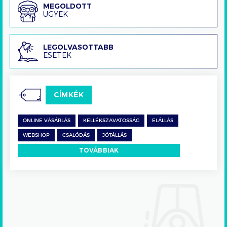
Megoldott
MEGOLDOTT
ÜGYEK
ügyek
Legolvasottabb
LEGOLVASOTTABB
ESETEK
esetek
CÍMKÉK
ONLINE VÁSÁRLÁS
KELLÉKSZAVATOSSÁG
ELÁLLÁS
WEBSHOP
CSALÓDÁS
JÓTÁLLÁS
TOVÁBBIAK