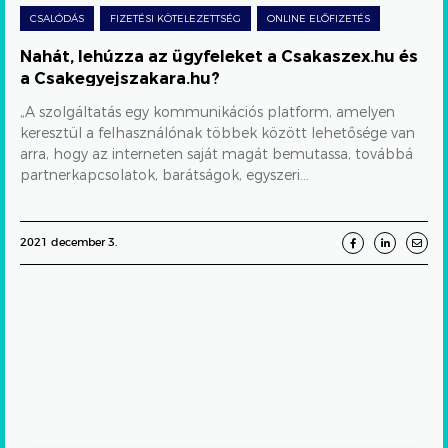
a
CSALÓDÁS
FIZETÉSI KÖTELEZETTSÉG
ONLINE ELŐFIZETÉS
Csakegyejszakara.hu?
SZEX
SZOLGÁLTATÁS
Nahát, lehúzza az ügyfeleket a Csakaszex.hu és
a Csakegyejszakara.hu?
„A szolgáltatás egy kommunikációs platform, amelyen
keresztül a felhasználónak többek között lehetősége van
arra, hogy az interneten saját magát bemutassa, továbbá
partnerkapcsolatok, barátságok, egyszeri...
2021 december 3.