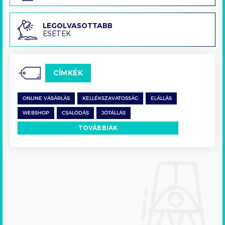
Legolvasottabb
LEGOLVASOTTABB
ESETEK
esetek
CÍMKÉK
ONLINE VÁSÁRLÁS
KELLÉKSZAVATOSSÁG
ELÁLLÁS
WEBSHOP
CSALÓDÁS
JÓTÁLLÁS
TOVÁBBIAK