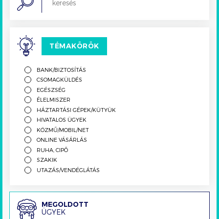
TÉMAKÖRÖK
BANK/BIZTOSÍTÁS
CSOMAGKÜLDÉS
EGÉSZSÉG
ÉLELMISZER
HÁZTARTÁSI GÉPEK/KÜTYÜK
HIVATALOS ÜGYEK
KÖZMŰ/MOBIL/NET
ONLINE VÁSÁRLÁS
RUHA, CIPŐ
SZAKIK
UTAZÁS/VENDÉGLÁTÁS
Megoldott
MEGOLDOTT
ÜGYEK
ügyek