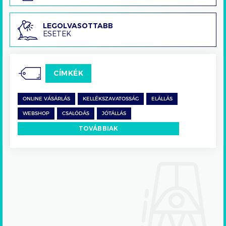
Legolvasottabb
LEGOLVASOTTABB
ESETEK
esetek
CÍMKÉK
ONLINE VÁSÁRLÁS
KELLÉKSZAVATOSSÁG
ELÁLLÁS
WEBSHOP
CSALÓDÁS
JÓTÁLLÁS
TOVÁBBIAK