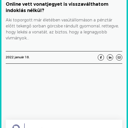
Online vett vonatjegyet is visszaválthatom
indoklás nélkül?
Aki toporgott már életében vasútállomáson a pénztár
előtt tekergő sorban görcsbe rándult gyomorral, rettegve,
hogy lekési a vonatát, az biztos, hogy a legnagyobb
vívmányok...
2022 január 18.
Search