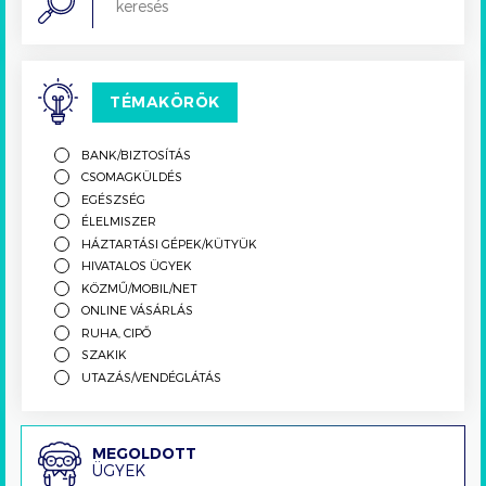
TÉMAKÖRÖK
BANK/BIZTOSÍTÁS
CSOMAGKÜLDÉS
EGÉSZSÉG
ÉLELMISZER
HÁZTARTÁSI GÉPEK/KÜTYÜK
HIVATALOS ÜGYEK
KÖZMŰ/MOBIL/NET
ONLINE VÁSÁRLÁS
RUHA, CIPŐ
SZAKIK
UTAZÁS/VENDÉGLÁTÁS
Megoldott
MEGOLDOTT
ÜGYEK
ügyek