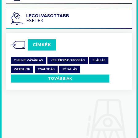
Legolvasottabb
LEGOLVASOTTABB
ESETEK
esetek
CÍMKÉK
ONLINE VÁSÁRLÁS
KELLÉKSZAVATOSSÁG
ELÁLLÁS
WEBSHOP
CSALÓDÁS
JÓTÁLLÁS
TOVÁBBIAK