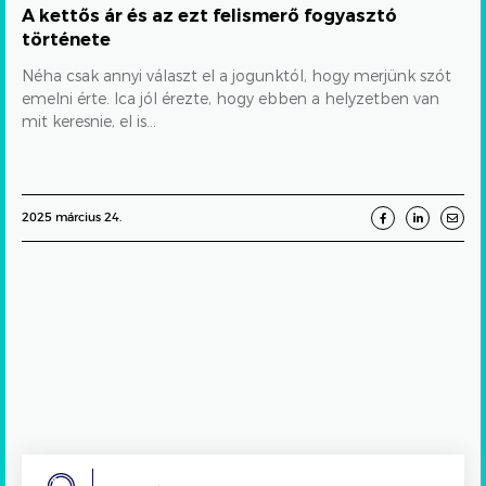
REKLAMÁCIÓ
A kettős ár és az ezt felismerő fogyasztó
története
Néha csak annyi választ el a jogunktól, hogy merjünk szót
emelni érte. Ica jól érezte, hogy ebben a helyzetben van
mit keresnie, el is...
2025 március 24.
Search