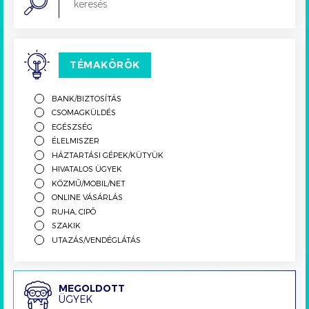
TÉMAKÖRÖK
BANK/BIZTOSÍTÁS
CSOMAGKÜLDÉS
EGÉSZSÉG
ÉLELMISZER
HÁZTARTÁSI GÉPEK/KÜTYÜK
HIVATALOS ÜGYEK
KÖZMŰ/MOBIL/NET
ONLINE VÁSÁRLÁS
RUHA, CIPŐ
SZAKIK
UTAZÁS/VENDÉGLÁTÁS
Megoldott
MEGOLDOTT
ÜGYEK
ügyek