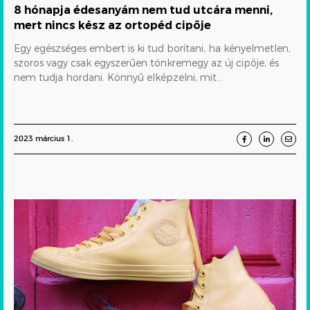
KELLÉKSZAVATOSSÁG
LÁBBELI
8 hónapja édesanyám nem tud utcára menni,
kész
mert nincs kész az ortopéd cipője
az
Egy egészséges embert is ki tud borítani, ha kényelmetlen,
ortopéd
szoros vagy csak egyszerűen tönkremegy az új cipője, és
nem tudja hordani. Könnyű elképzelni, mit...
cipője
2023 március 1.
Megreklamált
cipőt
szakértővel
bevizsgáltatni
van