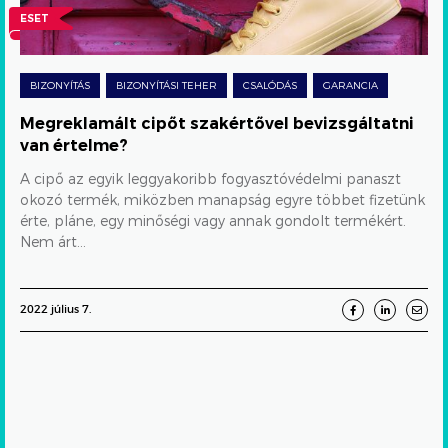
értelme?
ESET
BIZONYÍTÁS
BIZONYÍTÁSI TEHER
CSALÓDÁS
GARANCIA
HIBA
KELLÉKSZAVATOSSÁG
LÁBBELI
Megreklamált cipőt szakértővel bevizsgáltatni
van értelme?
A cipő az egyik leggyakoribb fogyasztóvédelmi panaszt
okozó termék, miközben manapság egyre többet fizetünk
érte, pláne, egy minőségi vagy annak gondolt termékért.
Nem árt...
2022 július 7.