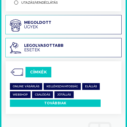
UTAZÁS/VENDÉGLÁTÁS
Megoldott
MEGOLDOTT
ÜGYEK
ügyek
Legolvasottabb
LEGOLVASOTTABB
ESETEK
esetek
CÍMKÉK
ONLINE VÁSÁRLÁS
KELLÉKSZAVATOSSÁG
ELÁLLÁS
WEBSHOP
CSALÓDÁS
JÓTÁLLÁS
TOVÁBBIAK