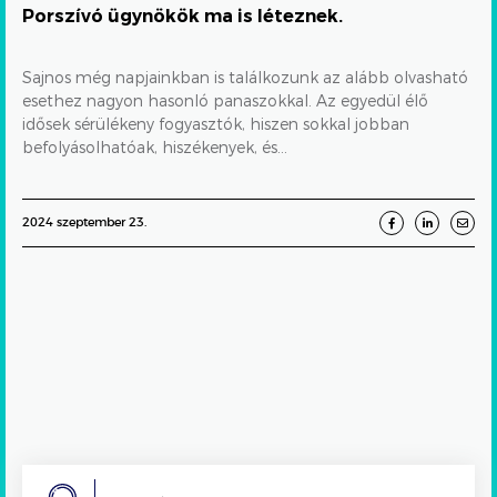
MEGTÉVESZTÉS
Porszívó ügynökök ma is léteznek.
Sajnos még napjainkban is találkozunk az alább olvasható
esethez nagyon hasonló panaszokkal. Az egyedül élő
idősek sérülékeny fogyasztók, hiszen sokkal jobban
befolyásolhatóak, hiszékenyek, és...
2024 szeptember 23.
Search