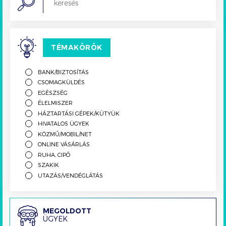
TÉMAKÖRÖK
BANK/BIZTOSÍTÁS
CSOMAGKÜLDÉS
EGÉSZSÉG
ÉLELMISZER
HÁZTARTÁSI GÉPEK/KÜTYÜK
HIVATALOS ÜGYEK
KÖZMŰ/MOBIL/NET
ONLINE VÁSÁRLÁS
RUHA, CIPŐ
SZAKIK
UTAZÁS/VENDÉGLÁTÁS
Megoldott
MEGOLDOTT
ÜGYEK
ügyek