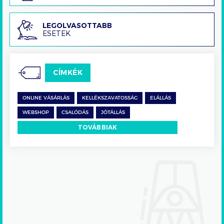
Legolvasottabb
LEGOLVASOTTABB
ESETEK
esetek
CÍMKÉK
ONLINE VÁSÁRLÁS
KELLÉKSZAVATOSSÁG
ELÁLLÁS
WEBSHOP
CSALÓDÁS
JÓTÁLLÁS
TOVÁBBIAK