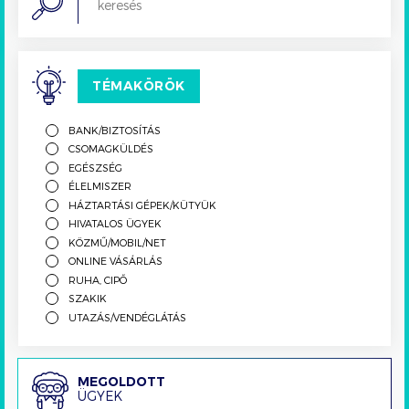
TÉMAKÖRÖK
BANK/BIZTOSÍTÁS
CSOMAGKÜLDÉS
EGÉSZSÉG
ÉLELMISZER
HÁZTARTÁSI GÉPEK/KÜTYÜK
HIVATALOS ÜGYEK
KÖZMŰ/MOBIL/NET
ONLINE VÁSÁRLÁS
RUHA, CIPŐ
SZAKIK
UTAZÁS/VENDÉGLÁTÁS
Megoldott
MEGOLDOTT
ÜGYEK
ügyek