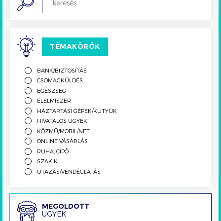
TÉMAKÖRÖK
BANK/BIZTOSÍTÁS
CSOMAGKÜLDÉS
EGÉSZSÉG
ÉLELMISZER
HÁZTARTÁSI GÉPEK/KÜTYÜK
HIVATALOS ÜGYEK
KÖZMŰ/MOBIL/NET
ONLINE VÁSÁRLÁS
RUHA, CIPŐ
SZAKIK
UTAZÁS/VENDÉGLÁTÁS
Megoldott
MEGOLDOTT
ÜGYEK
ügyek