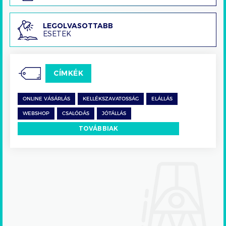
Legolvasottabb
LEGOLVASOTTABB
ESETEK
esetek
CÍMKÉK
ONLINE VÁSÁRLÁS
KELLÉKSZAVATOSSÁG
ELÁLLÁS
WEBSHOP
CSALÓDÁS
JÓTÁLLÁS
TOVÁBBIAK