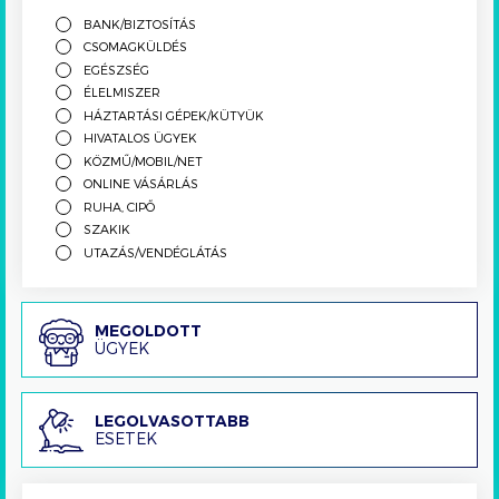
BANK/BIZTOSÍTÁS
CSOMAGKÜLDÉS
EGÉSZSÉG
ÉLELMISZER
HÁZTARTÁSI GÉPEK/KÜTYÜK
HIVATALOS ÜGYEK
KÖZMŰ/MOBIL/NET
ONLINE VÁSÁRLÁS
RUHA, CIPŐ
SZAKIK
UTAZÁS/VENDÉGLÁTÁS
Megoldott
MEGOLDOTT
ÜGYEK
ügyek
Legolvasottabb
LEGOLVASOTTABB
ESETEK
esetek