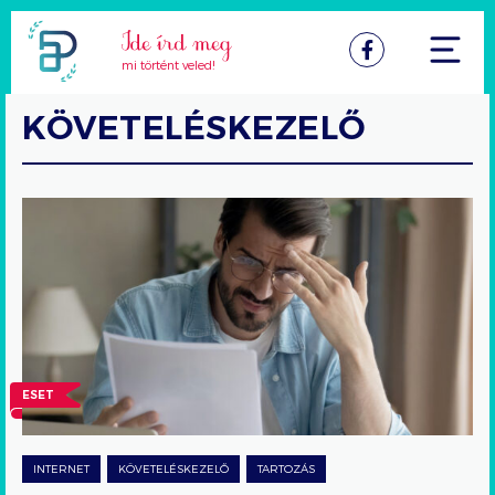
Facebook
mi történt veled!
KÖVETELÉSKEZELŐ
A
követeléskezelőnek
mindig
fizetni
kell?
ESET
INTERNET
KÖVETELÉSKEZELŐ
TARTOZÁS