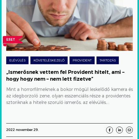
fel
Provident
hitelt,
ami
ESET
–
hogy
ELÉVÜLÉS
KÖVETELÉSKEZELŐ
PROVIDENT
TARTOZÁS
hogy
„Ismerősnek vettem fel Provident hitelt, ami –
nem
hogy hogy nem – nem lett fizetve”
–
Mint a horrorfilmeknek a bokor mögül leskelődő kamera és
nem
az idegborzoló zene, olyan esszenciális része a providentes
sztoriknak a hitelre szoruló ismerős, az elévülés,...
lett
fizetve”
2022 november 29.