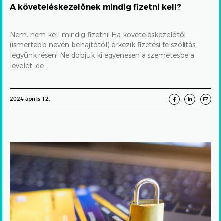
A követeléskezelőnek mindig fizetni kell?
Nem, nem kell mindig fizetni! Ha követeléskezelőtől
(ismertebb nevén behajtótól) érkezik fizetési felszólítás,
legyünk résen! Ne dobjuk ki egyenesen a szemetesbe a
levelet, de...
2024 április 12.
Mit
tegyünk,
ha
visszaéltek
az