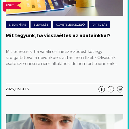
adatainkkal?
ESET
BIZONYÍTÁS
ELÉVÜLÉS
KÖVETELÉSKEZELŐ
TARTOZÁS
Mit tegyünk, ha visszaéltek az adatainkkal?
Mit tehetünk, ha valaki online szerződést köt egy
szolgáltatóval a nevünkben, aztán nem fizeti? Olvasónk
esete szerencsére nem általános, de nem árt tudni, mik...
2023 június 13.
„Ismerősnek
vettem