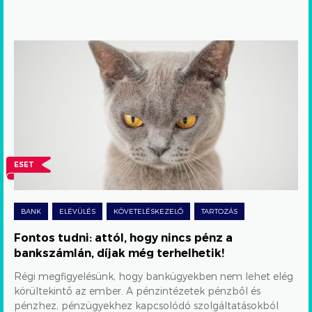
Fontos
tudni:
attól,
hogy
nincs
pénz
ESET
a
bankszámlán,
BANK
ELÉVÜLÉS
KÖVETELÉSKEZELŐ
TARTOZÁS
díjak
Fontos tudni: attól, hogy nincs pénz a
még
bankszámlán, díjak még terhelhetik!
terhelhetik!
Régi megfigyelésünk, hogy bankügyekben nem lehet elég
körültekintő az ember. A pénzintézetek pénzből és
pénzhez, pénzügyekhez kapcsolódó szolgáltatásokból