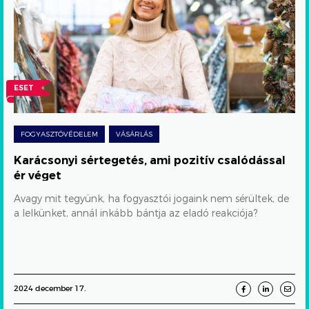
ami
pozitív
csalódással
ér
ESET
véget
FOGYASZTÓVÉDELEM
VÁSÁRLÁS
Karácsonyi sértegetés, ami pozitív csalódással
ér véget
Avagy mit tegyünk, ha fogyasztói jogaink nem sérültek, de
a lelkünket, annál inkább bántja az eladó reakciója?
2024 december 17.