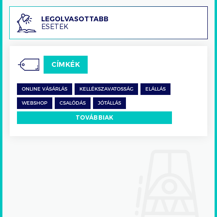
Legolvasottabb
LEGOLVASOTTABB
ESETEK
esetek
CÍMKÉK
ONLINE VÁSÁRLÁS
KELLÉKSZAVATOSSÁG
ELÁLLÁS
WEBSHOP
CSALÓDÁS
JÓTÁLLÁS
TOVÁBBIAK