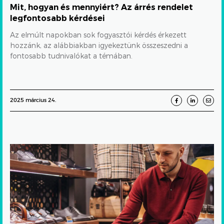
Mit, hogyan és mennyiért? Az árrés rendelet
legfontosabb kérdései
Az elmúlt napokban sok fogyasztói kérdés érkezett
hozzánk, az alábbiakban igyekeztünk összeszedni a
fontosabb tudnivalókat a témában.
2025 március 24.
„Miért
nekem
kéne
bizonyítanom,
hát