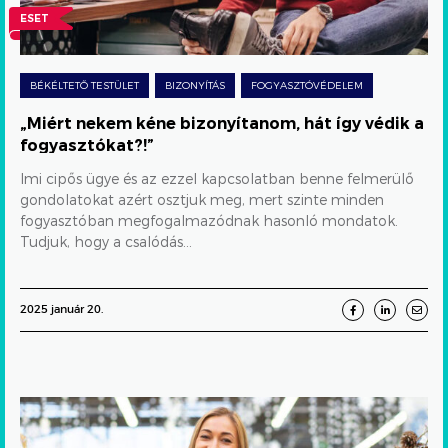
így
ESET
védik
a
BÉKÉLTETŐ TESTÜLET
BIZONYÍTÁS
FOGYASZTÓVÉDELEM
fogyasztókat?!”
HIBÁS TELJESÍTÉS
KELLÉKSZAVATOSSÁG
„Miért nekem kéne bizonyítanom, hát így védik a
fogyasztókat?!”
Imi cipős ügye és az ezzel kapcsolatban benne felmerülő
gondolatokat azért osztjuk meg, mert szinte minden
fogyasztóban megfogalmazódnak hasonló mondatok.
Tudjuk, hogy a csalódás...
2025 január 20.
Karácsonyi
sértegetés,