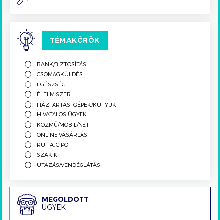
TÉMAKÖRÖK
BANK/BIZTOSÍTÁS
CSOMAGKÜLDÉS
EGÉSZSÉG
ÉLELMISZER
HÁZTARTÁSI GÉPEK/KÜTYÜK
HIVATALOS ÜGYEK
KÖZMŰ/MOBIL/NET
ONLINE VÁSÁRLÁS
RUHA, CIPŐ
SZAKIK
UTAZÁS/VENDÉGLÁTÁS
Megoldott
MEGOLDOTT
ÜGYEK
ügyek