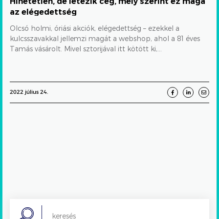
Hihetetlen, de létezik cég, mely szerint ez maga
elégedettség
az elégedettség
Olcsó holmi, óriási akciók, elégedettség – ezekkel a
kulcsszavakkal jellemzi magát a webshop, ahol a 81 éves
Tamás vásárolt. Mivel sztorijával itt kötött ki,...
2022 július 24.
Search