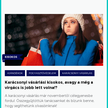
Karácsonyi
vásárlási
kisokos,
avagy
a
még
KISOKOS
a
virgács
AJÁNDÉKOK
FOGYASZTÓVÉDELEM
KARÁCSONYI VÁSÁRLÁS
is
Karácsonyi vásárlási kisokos, avagy a még a
jobb
virgács is jobb lett volna!?
lett
A karácsonyi vásárlás már novembertől célegyenesbe
volna!?
fordul. Összegyűjtöttük tanácsainkat és bízunk benne,
hogy segíthetünk olvasóinknak!