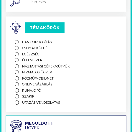
TÉMAKÖRÖK
BANK/BIZTOSÍTÁS
CSOMAGKÜLDÉS
EGÉSZSÉG
ÉLELMISZER
HÁZTARTÁSI GÉPEK/KÜTYÜK
HIVATALOS ÜGYEK
KÖZMŰ/MOBIL/NET
ONLINE VÁSÁRLÁS
RUHA, CIPŐ
SZAKIK
UTAZÁS/VENDÉGLÁTÁS
Megoldott
MEGOLDOTT
ÜGYEK
ügyek