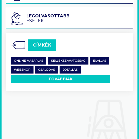
Legolvasottabb
LEGOLVASOTTABB
ESETEK
esetek
CÍMKÉK
ONLINE VÁSÁRLÁS
KELLÉKSZAVATOSSÁG
ELÁLLÁS
WEBSHOP
CSALÓDÁS
JÓTÁLLÁS
TOVÁBBIAK