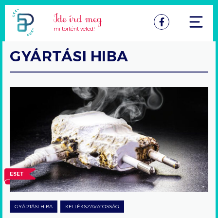
Facebook
mi történt veled!
GYÁRTÁSI HIBA
Az
elfüstölt
telefontöltő
esete
ESET
GYÁRTÁSI HIBA
KELLÉKSZAVATOSSÁG