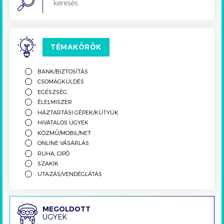
TÉMAKÖRÖK
BANK/BIZTOSÍTÁS
CSOMAGKÜLDÉS
EGÉSZSÉG
ÉLELMISZER
HÁZTARTÁSI GÉPEK/KÜTYÜK
HIVATALOS ÜGYEK
KÖZMŰ/MOBIL/NET
ONLINE VÁSÁRLÁS
RUHA, CIPŐ
SZAKIK
UTAZÁS/VENDÉGLÁTÁS
Megoldott
MEGOLDOTT
ÜGYEK
ügyek