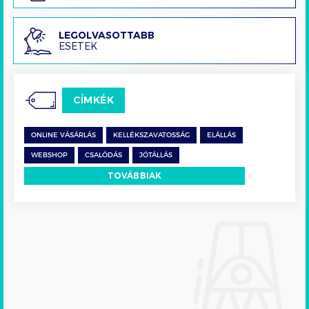
Legolvasottabb
LEGOLVASOTTABB
ESETEK
esetek
CÍMKÉK
ONLINE VÁSÁRLÁS
KELLÉKSZAVATOSSÁG
ELÁLLÁS
WEBSHOP
CSALÓDÁS
JÓTÁLLÁS
TOVÁBBIAK