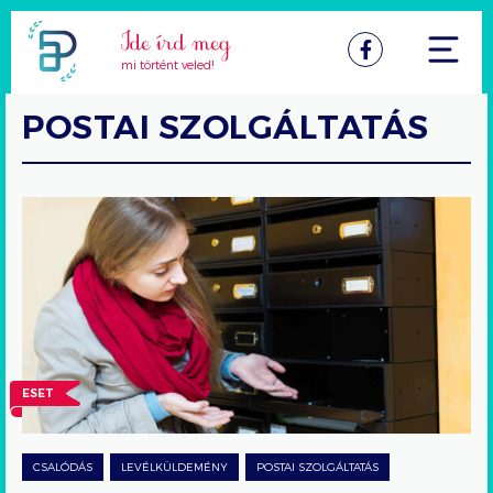
Facebook
mi történt veled!
POSTAI SZOLGÁLTATÁS
„Érdemes
panaszt
tennem
a
Postánál?”
ESET
CSALÓDÁS
LEVÉLKÜLDEMÉNY
POSTAI SZOLGÁLTATÁS