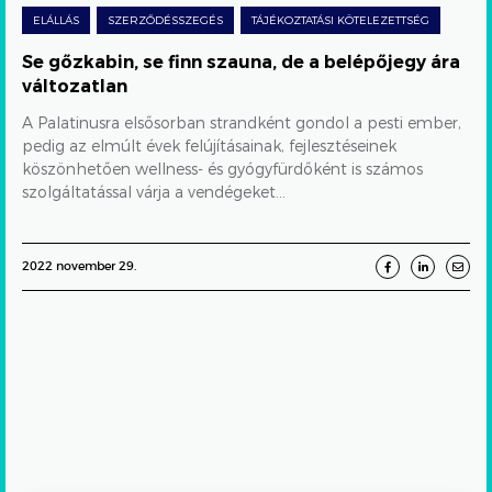
belépőjegy
ELÁLLÁS
SZERZŐDÉSSZEGÉS
TÁJÉKOZTATÁSI KÖTELEZETTSÉG
ára
Se gőzkabin, se finn szauna, de a belépőjegy ára
változatlan
változatlan
A Palatinusra elsősorban strandként gondol a pesti ember,
pedig az elmúlt évek felújításainak, fejlesztéseinek
köszönhetően wellness- és gyógyfürdőként is számos
szolgáltatással várja a vendégeket...
2022 november 29.