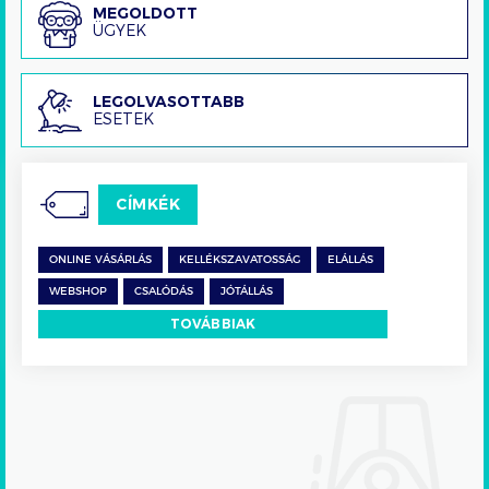
Megoldott
MEGOLDOTT
ÜGYEK
ügyek
Legolvasottabb
LEGOLVASOTTABB
ESETEK
esetek
CÍMKÉK
ONLINE VÁSÁRLÁS
KELLÉKSZAVATOSSÁG
ELÁLLÁS
WEBSHOP
CSALÓDÁS
JÓTÁLLÁS
TOVÁBBIAK