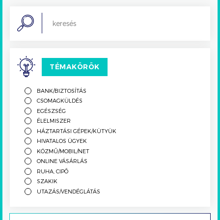
Search
TÉMAKÖRÖK
BANK/BIZTOSÍTÁS
CSOMAGKÜLDÉS
EGÉSZSÉG
ÉLELMISZER
HÁZTARTÁSI GÉPEK/KÜTYÜK
HIVATALOS ÜGYEK
KÖZMŰ/MOBIL/NET
ONLINE VÁSÁRLÁS
RUHA, CIPŐ
SZAKIK
UTAZÁS/VENDÉGLÁTÁS