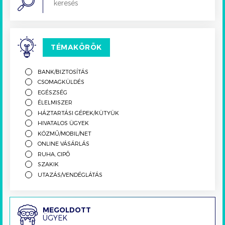
TÉMAKÖRÖK
BANK/BIZTOSÍTÁS
CSOMAGKÜLDÉS
EGÉSZSÉG
ÉLELMISZER
HÁZTARTÁSI GÉPEK/KÜTYÜK
HIVATALOS ÜGYEK
KÖZMŰ/MOBIL/NET
ONLINE VÁSÁRLÁS
RUHA, CIPŐ
SZAKIK
UTAZÁS/VENDÉGLÁTÁS
Megoldott
MEGOLDOTT
ÜGYEK
ügyek