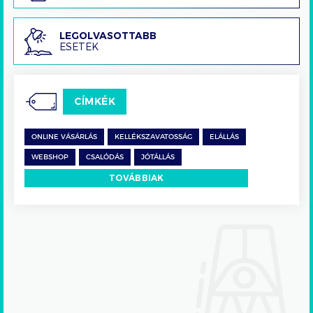
Legolvasottabb
LEGOLVASOTTABB
ESETEK
esetek
CÍMKÉK
ONLINE VÁSÁRLÁS
KELLÉKSZAVATOSSÁG
ELÁLLÁS
WEBSHOP
CSALÓDÁS
JÓTÁLLÁS
TOVÁBBIAK