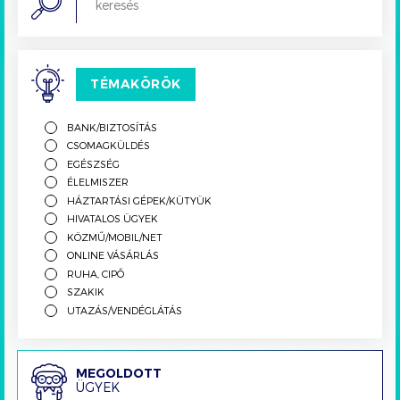
TÉMAKÖRÖK
BANK/BIZTOSÍTÁS
CSOMAGKÜLDÉS
EGÉSZSÉG
ÉLELMISZER
HÁZTARTÁSI GÉPEK/KÜTYÜK
HIVATALOS ÜGYEK
KÖZMŰ/MOBIL/NET
ONLINE VÁSÁRLÁS
RUHA, CIPŐ
SZAKIK
UTAZÁS/VENDÉGLÁTÁS
Megoldott
MEGOLDOTT
ÜGYEK
ügyek