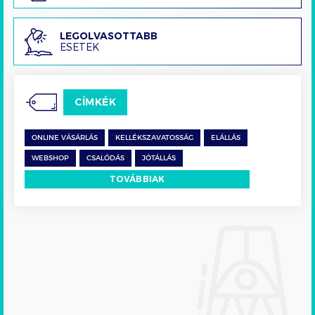
Legolvasottabb
LEGOLVASOTTABB
ESETEK
esetek
CÍMKÉK
ONLINE VÁSÁRLÁS
KELLÉKSZAVATOSSÁG
ELÁLLÁS
WEBSHOP
CSALÓDÁS
JÓTÁLLÁS
TOVÁBBIAK