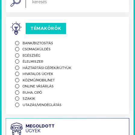
TÉMAKÖRÖK
BANK/BIZTOSÍTÁS
CSOMAGKÜLDÉS
EGÉSZSÉG
ÉLELMISZER
HÁZTARTÁSI GÉPEK/KÜTYÜK
HIVATALOS ÜGYEK
KÖZMŰ/MOBIL/NET
ONLINE VÁSÁRLÁS
RUHA, CIPŐ
SZAKIK
UTAZÁS/VENDÉGLÁTÁS
Megoldott
MEGOLDOTT
ÜGYEK
ügyek