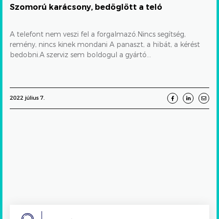
JÓTÁLLÁS
ONLINE VÁSÁRLÁS
Szomorú karácsony, bedöglött a teló
A telefont nem veszi fel a forgalmazó.Nincs segítség,
remény, nincs kinek mondani A panaszt, a hibát, a kérést
bedobni.A szerviz sem boldogul a gyártó...
2022 július 7.
Search