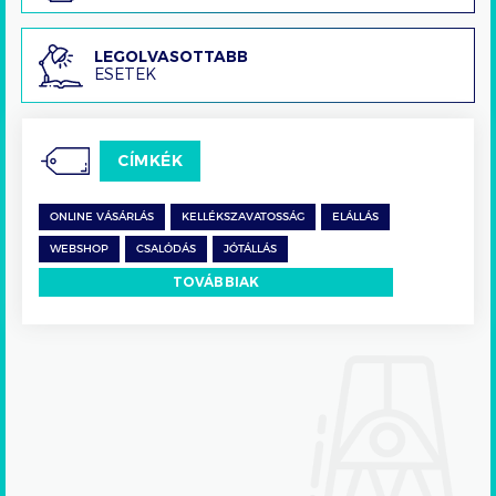
Legolvasottabb
LEGOLVASOTTABB
ESETEK
esetek
CÍMKÉK
ONLINE VÁSÁRLÁS
KELLÉKSZAVATOSSÁG
ELÁLLÁS
WEBSHOP
CSALÓDÁS
JÓTÁLLÁS
TOVÁBBIAK