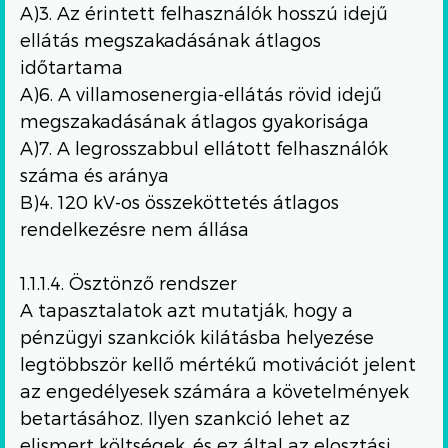
A)3. Az érintett felhasználók hosszú idejű
ellátás megszakadásának átlagos
időtartama
A)6. A villamosenergia-ellátás rövid idejű
megszakadásának átlagos gyakorisága
A)7. A legrosszabbul ellátott felhasználók
száma és aránya
B)4. 120 kV-os összeköttetés átlagos
rendelkezésre nem állása
1.1.1.4. Ösztönző rendszer
A tapasztalatok azt mutatják, hogy a
pénzügyi szankciók kilátásba helyezése
legtöbbször kellő mértékű motivációt jelent
az engedélyesek számára a követelmények
betartásához. Ilyen szankció lehet az
elismert költségek, és ez által az elosztási