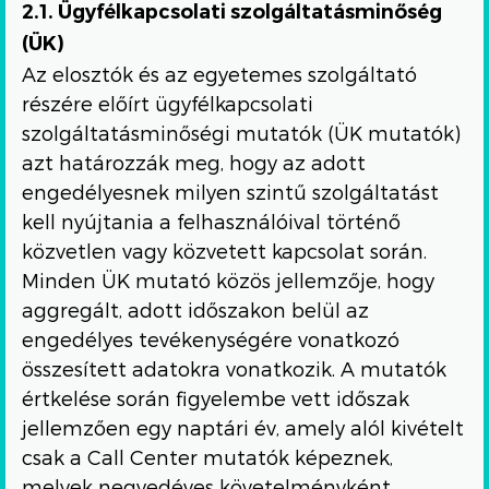
2.1. Ügyfélkapcsolati szolgáltatásminőség
(ÜK)
Az elosztók és az egyetemes szolgáltató
részére előírt ügyfélkapcsolati
szolgáltatásminőségi mutatók (ÜK mutatók)
azt határozzák meg, hogy az adott
engedélyesnek milyen szintű szolgáltatást
kell nyújtania a felhasználóival történő
közvetlen vagy közvetett kapcsolat során.
Minden ÜK mutató közös jellemzője, hogy
aggregált, adott időszakon belül az
engedélyes tevékenységére vonatkozó
összesített adatokra vonatkozik. A mutatók
értkelése során figyelembe vett időszak
jellemzően egy naptári év, amely alól kivételt
csak a Call Center mutatók képeznek,
melyek negyedéves követelményként