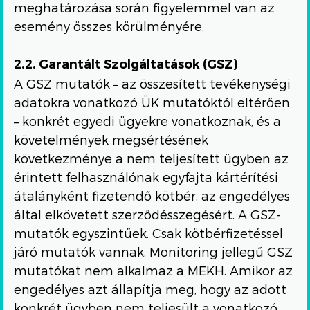
meghatározása során figyelemmel van az
esemény összes körülményére.
2.2. Garantált Szolgáltatások (GSZ)
A GSZ mutatók – az összesített tevékenységi
adatokra vonatkozó ÜK mutatóktól eltérően
– konkrét egyedi ügyekre vonatkoznak, és a
követelmények megsértésének
következménye a nem teljesített ügyben az
érintett felhasználónak egyfajta kártérítési
átalányként fizetendő kötbér, az engedélyes
által elkövetett szerződésszegésért. A GSZ-
mutatók egyszintűek. Csak kötbérfizetéssel
járó mutatók vannak. Monitoring jellegű GSZ
mutatókat nem alkalmaz a MEKH. Amikor az
engedélyes azt állapítja meg, hogy az adott
konkrét ügyben nem teljesült a vonatkozó