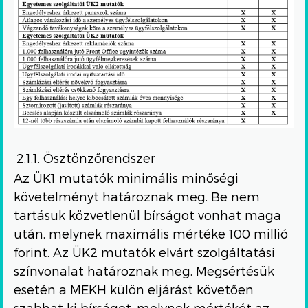
2.1.1. Ösztönzőrendszer
Az ÜK1 mutatók minimális minőségi
követelményt határoznak meg. Be nem
tartásuk közvetlenül bírságot vonhat maga
után, melynek maximális mértéke 100 millió
forint. Az ÜK2 mutatók elvárt szolgáltatási
színvonalat határoznak meg. Megsértésük
esetén a MEKH külön eljárást követően
szabhat ki bírságot, melynek mértékét az