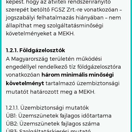
képest, hogy az átviteli rendszerirányító
szerepét betöltő FGSZ Zrt.-re vonatkozóan –
jogszabályi felhatalmazás hiányában – nem
állapíthat meg szolgáltatásminőségi
követelményeket a MEKH.
1.2.1. Földgázelosztók
A Magyarország területén működési
engedéllyel rendelkező tíz földgázelosztóra
vonatkozóan
három minimális minőségi
tartalmazó üzembiztonsági
követelményt
mutatót határozott meg a MEKH.
1.2.1.1. Üzembiztonsági mutatók
ÜB1: Üzemszünetek fajlagos időtartama
ÜB2: Üzemszünetek fajlagos száma
ÜB3: Szolgáltatáskiesési mutató