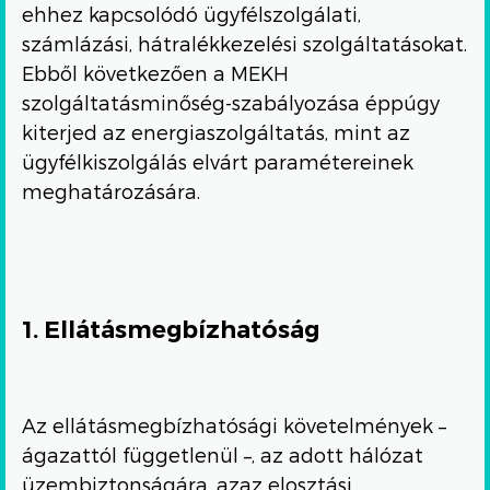
ehhez kapcsolódó ügyfélszolgálati,
számlázási, hátralékkezelési szolgáltatásokat.
Ebből következően a MEKH
szolgáltatásminőség-szabályozása éppúgy
kiterjed az energiaszolgáltatás, mint az
ügyfélkiszolgálás elvárt paramétereinek
meghatározására.
1. Ellátásmegbízhatóság
Az ellátásmegbízhatósági követelmények –
ágazattól függetlenül –, az adott hálózat
üzembiztonságára, azaz elosztási