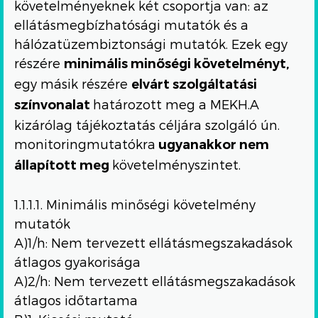
követelményeknek két csoportja van: az
ellátásmegbízhatósági mutatók és a
hálózatüzembiztonsági mutatók. Ezek egy
részére
minimális minőségi követelményt,
egy másik részére
elvárt szolgáltatási
határozott meg a MEKH.A
színvonalat
kizárólag tájékoztatás céljára szolgáló ún.
monitoringmutatókra
ugyanakkor nem
követelményszintet.
állapított meg
1.1.1.1. Minimális minőségi követelmény
mutatók
A)1/h: Nem tervezett ellátásmegszakadások
átlagos gyakorisága
A)2/h: Nem tervezett ellátásmegszakadások
átlagos időtartama