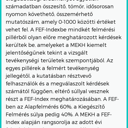
számadatban összesítő, tömör, idősorosan
nyomon követhető, összemérhető
mutatószám, amely 0-1000 közötti értéket
vehet fel. A FEF-Indexbe mindkét felmérési
pillérből olyan előre meghatározott kérdések
kerültek be, amelyeket a MEKH kiemelt
jelentőségűnek tekint a vizsgált
tevékenységi területek szempontjából. Az
egyes pillérek a felmért tevékenység
jellegétől, a kutatásban résztvevő
felhasználók és a megválaszolt kérdések
számától függően, eltérő súllyal vesznek
részt a FEF-Index meghatározásában. A FEF-
ben az Alapfelmérés 60%, a Kiegészítő
Felmérés súlya pedig 40%. A MEKH a FEF-
Index alapján rangsorolja az adott évi