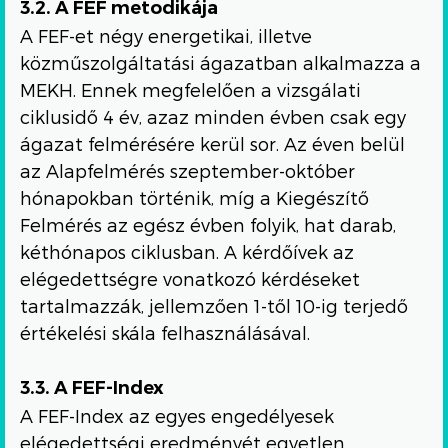
3.2. A FEF metodikája
A FEF-et négy energetikai, illetve
közműszolgáltatási ágazatban alkalmazza a
MEKH. Ennek megfelelően a vizsgálati
ciklusidő 4 év, azaz minden évben csak egy
ágazat felmérésére kerül sor. Az éven belül
az Alapfelmérés szeptember-október
hónapokban történik, míg a Kiegészítő
Felmérés az egész évben folyik, hat darab,
kéthónapos ciklusban. A kérdőívek az
elégedettségre vonatkozó kérdéseket
tartalmazzák, jellemzően 1-től 10-ig terjedő
értékelési skála felhasználásával.
3.3. A FEF-Index
A FEF-Index az egyes engedélyesek
elégedettségi eredményét egyetlen