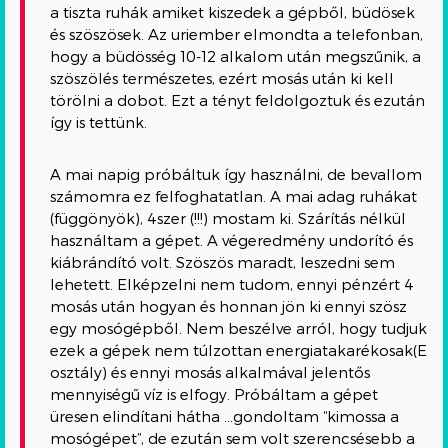
a tiszta ruhák amiket kiszedek a gépből, büdösek
és szöszösek. Az uriember elmondta a telefonban,
hogy a büdösség 10-12 alkalom után megszűnik, a
szöszölés természetes, ezért mosás után ki kell
törölni a dobot. Ezt a tényt feldolgoztuk és ezután
így is tettünk.
A mai napig próbáltuk így használni, de bevallom
számomra ez felfoghatatlan. A mai adag ruhákat
(függönyök), 4szer (!!!) mostam ki. Szárítás nélkül
használtam a gépet. A végeredmény undorító és
kiábrándító volt. Szöszös maradt, leszedni sem
lehetett. Elképzelni nem tudom, ennyi pénzért 4
mosás után hogyan és honnan jön ki ennyi szösz
egy mosógépből. Nem beszélve arról, hogy tudjuk
ezek a gépek nem túlzottan energiatakarékosak(E
osztály) és ennyi mosás alkalmával jelentős
mennyiségű víz is elfogy. Próbáltam a gépet
üresen elindítani hátha …gondoltam “kimossa a
mosógépet”, de ezután sem volt szerencsésebb a