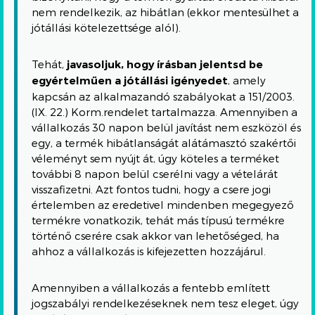
nem rendelkezik, az hibátlan (ekkor mentesülhet a
jótállási kötelezettsége alól).
Tehát,
javasoljuk, hogy írásban jelentsd be
egyértelműen a jótállási igényedet
, amely
kapcsán az alkalmazandó szabályokat a 151/2003.
(IX. 22.) Korm.rendelet tartalmazza. Amennyiben a
vállalkozás 30 napon belül javítást nem eszközöl és
egy, a termék hibátlanságát alátámasztó szakértői
véleményt sem nyújt át, úgy köteles a terméket
további 8 napon belül cserélni vagy a vételárát
visszafizetni. Azt fontos tudni, hogy a csere jogi
értelemben az eredetivel mindenben megegyező
termékre vonatkozik, tehát más típusú termékre
történő cserére csak akkor van lehetőséged, ha
ahhoz a vállalkozás is kifejezetten hozzájárul.
Amennyiben a vállalkozás a fentebb említett
jogszabályi rendelkezéseknek nem tesz eleget, úgy