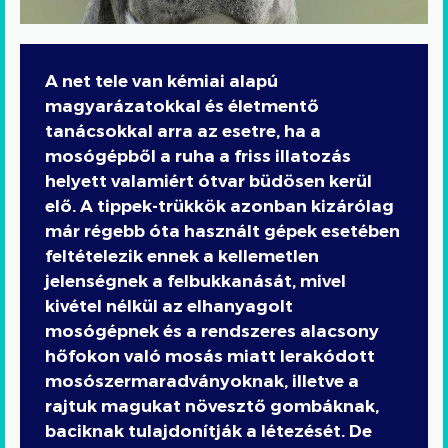
A net tele van kémiai alapú
magyarázatokkal és életmentő
tanácsokkal arra az esetre, ha a
mosógépből a ruha a friss illatozás
helyett valamiért ótvar büdösen kerül
elő. A tippek-trükkök azonban kizárólag
már régebb óta használt gépek esetében
feltételezik ennek a kellemetlen
jelenségnek a felbukkanását, mivel
kivétel nélkül az elhanyagolt
mosógépnek és a rendszeres alacsony
hőfokon való mosás miatt lerakódott
mosószermaradványoknak, illetve a
rajtuk magukat növesztő gombáknak,
baciknak tulajdonítják a létezését. De