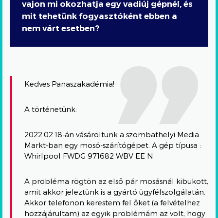
vajon mi okozhatja egy vadiúj gépnél, és
mit tehetünk fogyasztóként ebben a
nem várt esetben?
Kedves Panaszakadémia!
A történetünk:
2022.02.18-án vásároltunk a szombathelyi Media
Markt-ban egy mosó-szárítógépet. A gép típusa :
Whirlpool FWDG 971682 WBV EE N.
A probléma rögtön az első pár mosásnál kibukott,
amit akkor jeleztünk is a gyártó ügyfélszolgálatán.
Akkor telefonon kerestem fel őket (a felvételhez
hozzájárultam) az egyik problémám az volt, hogy