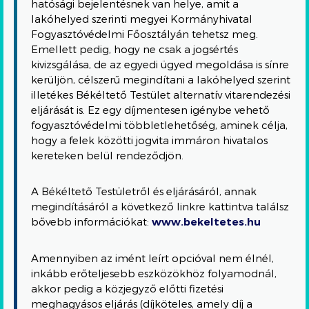
hatósági bejelentésnek van helye, amit a
lakóhelyed szerinti megyei Kormányhivatal
Fogyasztóvédelmi Főosztályán tehetsz meg.
Emellett pedig, hogy ne csak a jogsértés
kivizsgálása, de az egyedi ügyed megoldása is sínre
kerüljön, célszerű megindítani a lakóhelyed szerint
illetékes Békéltető Testület alternatív vitarendezési
eljárását is. Ez egy díjmentesen igénybe vehető
fogyasztóvédelmi többletlehetőség, aminek célja,
hogy a felek közötti jogvita immáron hivatalos
kereteken belül rendeződjön.
A Békéltető Testületről és eljárásáról, annak
megindításáról a következő linkre kattintva találsz
bővebb információkat:
www.bekeltetes.hu
Amennyiben az imént leírt opcióval nem élnél,
inkább erőteljesebb eszközökhöz folyamodnál,
akkor pedig a közjegyző előtti fizetési
meghagyásos eljárás (díjköteles, amely díj a