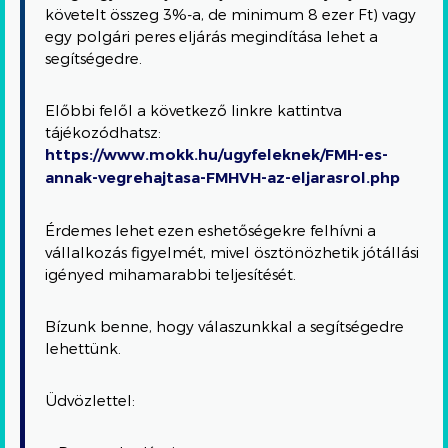
követelt összeg 3%-a, de minimum 8 ezer Ft) vagy
egy polgári peres eljárás megindítása lehet a
segítségedre.
Előbbi felől a következő linkre kattintva
tájékozódhatsz:
https://www.mokk.hu/ugyfeleknek/FMH-es-
annak-vegrehajtasa-FMHVH-az-eljarasrol.php
Érdemes lehet ezen eshetőségekre felhívni a
vállalkozás figyelmét, mivel ösztönözhetik jótállási
igényed mihamarabbi teljesítését.
Bízunk benne, hogy válaszunkkal a segítségedre
lehettünk.
Üdvözlettel: