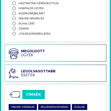
HÁZTARTÁSI GÉPEK/KÜTYÜK
HIVATALOS ÜGYEK
KÖZMŰ/MOBIL/NET
ONLINE VÁSÁRLÁS
RUHA, CIPŐ
SZAKIK
UTAZÁS/VENDÉGLÁTÁS
Megoldott
MEGOLDOTT
ÜGYEK
ügyek
Legolvasottabb
LEGOLVASOTTABB
ESETEK
esetek
CÍMKÉK
ONLINE VÁSÁRLÁS
KELLÉKSZAVATOSSÁG
ELÁLLÁS