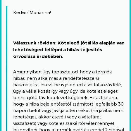
Kedves Marianna!
Válaszunk röviden: Kötelező jótállás alapján van
lehetőséged fellépni a hibás teljesítés
orvoslása érdekében.
Amennyiben úgy tapasztalod, hogy a termék
hibás, nem alkalmas a rendeltetésszerű
használatra, és ezt be is jelented a vállalkozás felé,
úgy a vállalkozás így vagy úgy, de köteles eleget
tenni a jótállási kötelezettségének. Ez azt jelenti,
hogy a hiba bejelentésétől számított legfeljebb 30
napon belül vagy javítja a terméket (ha javítás nem
lehetséges, akkor cseréli vagy a vételárat
visszafizeti) vagy köteles szakértői véleménnyel
bizonyítani, hogy a termék gyártási eredetű hibával