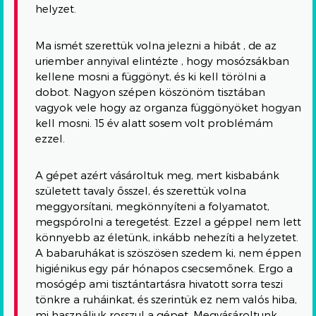
helyzet.
Ma ismét szerettük volna jelezni a hibát , de az
uriember annyival elintézte , hogy mosózsákban
kellene mosni a függönyt, és ki kell törölni a
dobot. Nagyon szépen köszönöm tisztában
vagyok vele hogy az organza függönyöket hogyan
kell mosni. 15 év alatt sosem volt problémám
ezzel.
A gépet azért vásároltuk meg, mert kisbabánk
született tavaly ősszel, és szerettük volna
meggyorsítani, megkönnyíteni a folyamatot,
megspórolni a teregetést. Ezzel a géppel nem lett
könnyebb az életünk, inkább nehezíti a helyzetet.
A babaruhákat is szöszösen szedem ki, nem éppen
higiénikus egy pár hónapos csecsemőnek. Ergo a
mosógép ami tisztántartásra hivatott sorra teszi
tönkre a ruháinkat, és szerintük ez nem valós hiba,
mi használjuk rosszul a gépet. Megvásároltunk