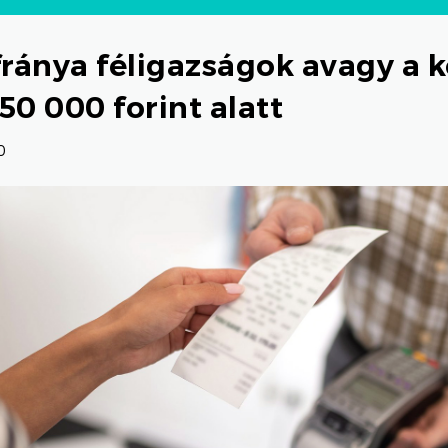
fránya féligazságok avagy a 
 50 000 forint alatt
0