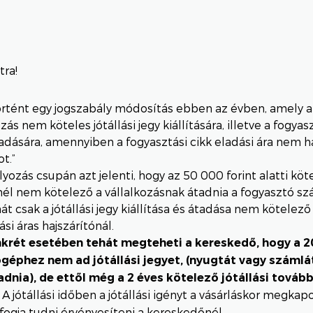
tra!
rtént egy jogszabály módosítás ebben az évben, amely a
ozás nem köteles jótállási jegy kiállítására, illetve a fogya
adására, amennyiben a fogyasztási cikk eladási ára nem 
t.”
lyozás csupán azt jelenti, hogy az 50 000 forint alatti köt
l nem kötelező a vállalkozásnak átadnia a fogyasztó szám
át csak a jótállási jegy kiállítása és átadása nem kötelező
ási áras hajszárítónál.
krét esetében tehát megteheti a kereskedő, hogy a 2
ógéphez nem ad jótállási jegyet, (nyugtát vagy számlát
dnia), de ettől még a 2 éves kötelező jótállási tovább
A jótállási időben a jótállási igényt a vásárláskor megkap
fogja tudni érvényesíteni a kereskedőnél.