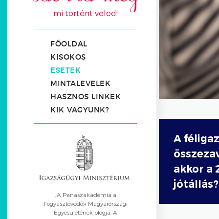
mi történt veled!
FŐOLDAL
KISOKOS
ESETEK
MINTALEVELEK
HASZNOS LINKEK
KIK VAGYUNK?
A féliga
összeza
akkor a 
jótállás?
„A Panaszakadémia a
Fogyasztóvédők Magyarországi
Egyesületének blogja. A