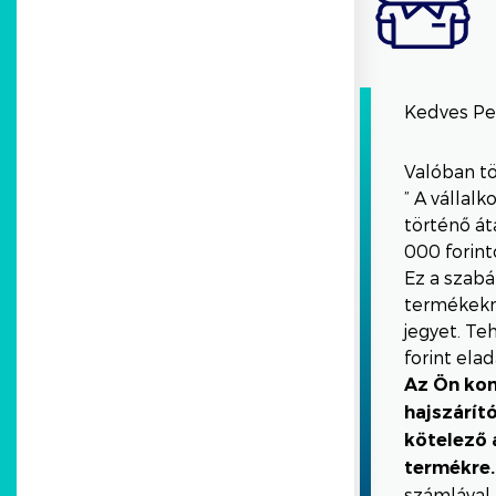
Kedves Pe
Valóban tö
” A vállalk
történő át
000 forinto
Ez a szabá
termékekné
jegyet. Teh
forint elad
Az Ön kon
hajszárít
kötelező a
termékre.
számlával 