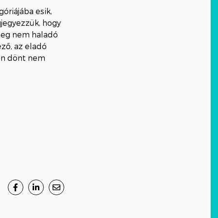
góriájába esik,
gjegyezzük, hogy
t meg nem haladó
ező, az eladó
yan dönt nem