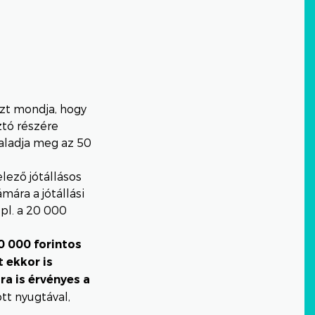
zt mondja, hogy
sztó részére
haladja meg az 50
elező jótállásos
ára a jótállási
 pl. a 20 000
0 000 forintos
 ekkor is
ra is érvényes a
ott nyugtával,