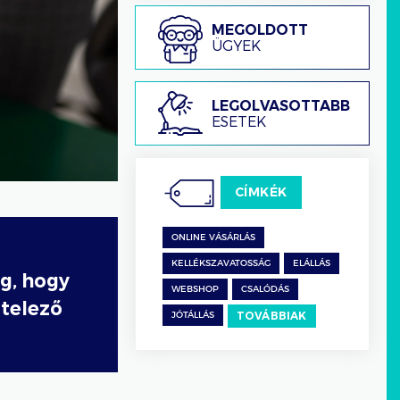
Megoldott
MEGOLDOTT
ügyek
ÜGYEK
Legolvasottabb
LEGOLVASOTTABB
esetek
ESETEK
CÍMKÉK
ONLINE VÁSÁRLÁS
KELLÉKSZAVATOSSÁG
ELÁLLÁS
g, hogy
WEBSHOP
CSALÓDÁS
ötelező
TOVÁBBIAK
JÓTÁLLÁS