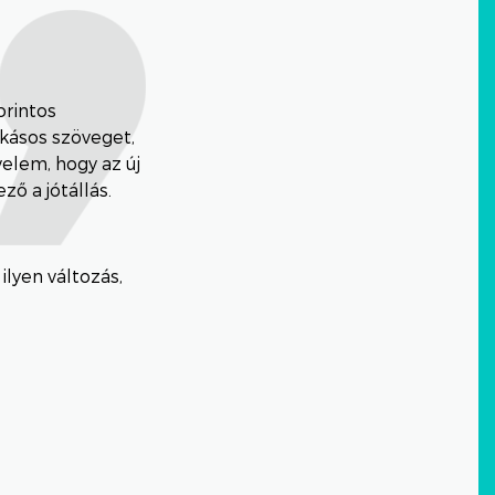
orintos
okásos szöveget,
velem, hogy az új
ő a jótállás.
lyen változás,