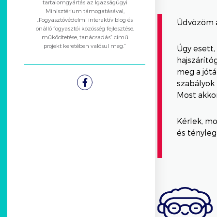
tartalomgyártás az Igazságügyi
Minisztérium támogatásával,
„Fogyasztóvédelmi interaktív blog és
Üdvözöm a
önálló fogyasztói közösség fejlesztése,
működtetése, tanácsadás” című
projekt keretében valósul meg.”
Úgy esett,
hajszárító
meg a jótá
szabályok 
Facebook
Most akkor 
Kérlek, mo
és tényleg