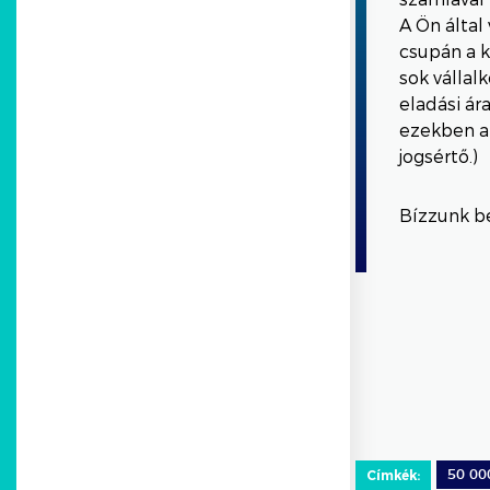
A Ön által
csupán a k
sok vállal
eladási ár
ezekben a
jogsértő.)
Bízzunk be
Címkék:
50 00