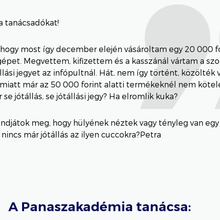
 tanácsadókat!
 hogy most így december elején vásároltam egy 20 000 f
gépet. Megvettem, kifizettem és a kasszánál vártam a sz
llási jegyet az infópultnál. Hát, nem így történt, közölték 
miatt már az 50 000 forint alatti termékeknél nem kötelez
se jótállás, se jótállási jegy? Ha elromlik kuka?
ndjátok meg, hogy hülyének néztek vagy tényleg van egy i
 nincs már jótállás az ilyen cuccokra?Petra
A Panaszakadémia tanácsa: