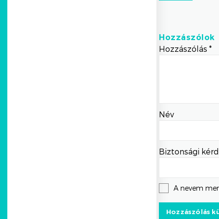
Hozzászólok
Hozzászólás
*
Név
Biztonsági kérd
A nevem men