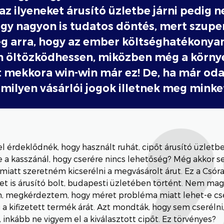
az ilyeneket árusító üzletbe járni pedig n
y nagyon is tudatos döntés, mert szuper
ég arra, hogy az ember költséghatékonya
 öltözködhessen, miközben még a környe
t mekkora win-win már ez! De, ha már oda
, milyen vásárlói jogok illetnek meg minke
el érdeklődnék, hogy használt ruhát, cipőt árusító üzletb
 a kasszánál, hogy cserére nincs lehetőség? Még akkor s
iatt szeretném kicserélni a megvásárolt árut. Ez a Csór
ket is árusító bolt, budapesti üzletében történt. Nem m
m, megkérdeztem, hogy méret probléma miatt lehet-e cse
i a kifizetett termék árát. Azt mondták, hogy sem cserélni
 inkább ne vigyem el a kiválasztott cipőt. Ez törvényes?