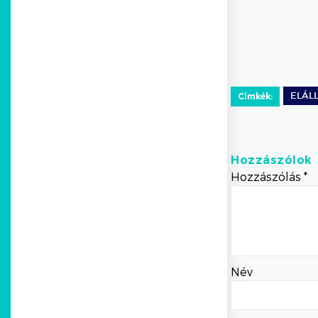
Címkék:
ELÁL
Hozzászólok
Hozzászólás
*
Név