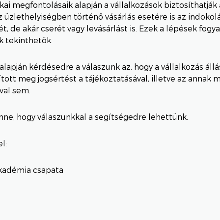
ikai megfontolásaik alapján a vállalkozások biztosíthatják
 üzlethelyiségben történő vásárlás esetére is az indokolás
t, de akár cserét vagy levásárlást is. Ezek a lépések fogy
 tekinthetők.
lapján kérdésedre a válaszunk az, hogy a vállalkozás áll
tott meg jogsértést a tájékoztatásával, illetve az annak 
val sem.
ne, hogy válaszunkkal a segítségedre lehettünk.
l:
kadémia csapata