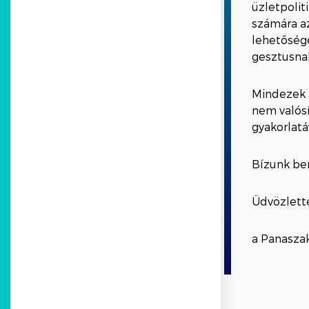
üzletpolit
számára az
lehetőségé
gesztusnak
Mindezek a
nem valósí
gyakorlatá
Bízunk ben
Üdvözlette
a Panasza