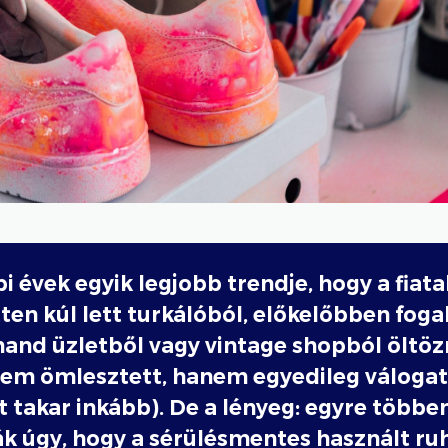
i évek egyik legjobb trendje, hogy a fiata
tten kúl lett turkálóból, előkelőbben fog
and üzletből vagy vintage shopból öltözn
nem ömlesztett, hanem egyedileg válogat
t takar inkább). De a lényeg: egyre többe
k úgy, hogy a sérülésmentes használt r