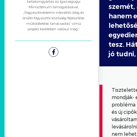
tartalomgyártás az Igazságügyi
szemét, 
Minisztérium támogatásával,
„Fogyasztóvédelmi interaktív blog és
hanem eg
önálló fogyasztói közösség fejlesztése,
működtetése, tanácsadás” című
lehetős
projekt keretében valósul meg.”
egyedien
tesz. Há
jó tudni
Facebook
Tisztelett
mondják- e
probléma m
és új cipő
vásárolta
levásároln
nem lehet,