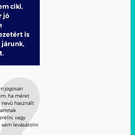
em ciki,
 jó
n
zetért is
 járunk,
t.
en jogosan
em, ha méret
a nevű használt
agamnak
rélni, vagy
, sem levásárolni