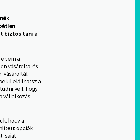
rmék
bátlan
t biztosítani a
re sem a
en vásárolta, és
 vásároltál,
elül elállhatsz a
tudni kell, hogy
a vállalkozás
uk, hogy a
lített opciók
, saját