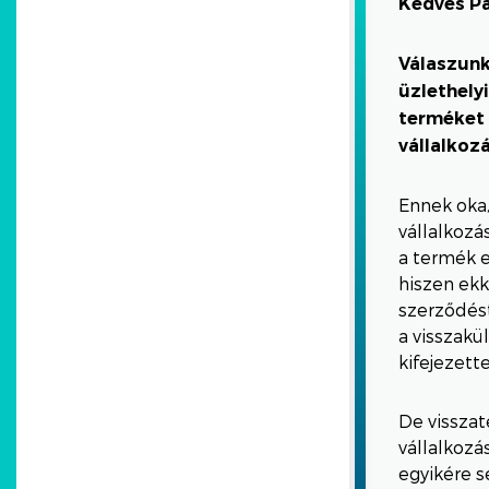
Kedves P
Válaszunk
üzlethely
terméket 
vállalkoz
Ennek oka,
vállalkozá
a termék e
hiszen ekk
szerződést
a visszakü
kifejezett
De visszat
vállalkozá
egyikére s