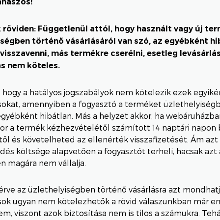
anaszos!
 röviden: Függetlenül attól, hogy használt vagy új te
iségben történő vásárlásáról van szó, az egyébként hi
visszavenni, más termékre cserélni, esetleg levásárlás
ás nem köteles.
 hogy a hatályos jogszabályok nem kötelezik ezek egyiké
sokat, amennyiben a fogyasztó a terméket üzlethelyiségb
gyébként hibátlan. Más a helyzet akkor, ha webáruházban
or a termék kézhezvételétől számított 14 naptári napon b
ől és követelheted az ellenérték visszafizetését. Ám azt 
ldés költsége alapvetően a fogyasztót terheli, hacsak azt 
en magára nem vállalja.
érve az üzlethelyiségben történő vásárlásra azt mondhatj
sok ugyan nem kötelezhetők a rövid válaszunkban már em
em, viszont azok biztosítása nem is tilos a számukra. Tehát