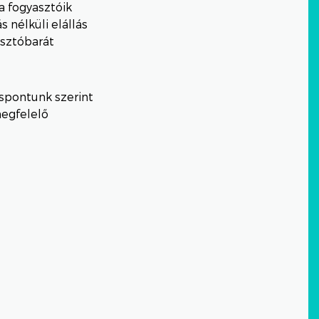
 a fogyasztóik
 nélküli elállás
asztóbarát
áspontunk szerint
megfelelő