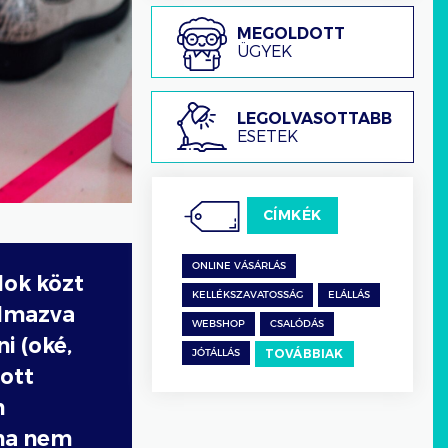
Megoldott
MEGOLDOTT
ügyek
ÜGYEK
Legolvasottabb
LEGOLVASOTTABB
esetek
ESETEK
CÍMKÉK
ONLINE VÁSÁRLÁS
lok közt
KELLÉKSZAVATOSSÁG
ELÁLLÁS
almazva
WEBSHOP
CSALÓDÁS
i (oké,
TOVÁBBIAK
JÓTÁLLÁS
ott
n
uha nem