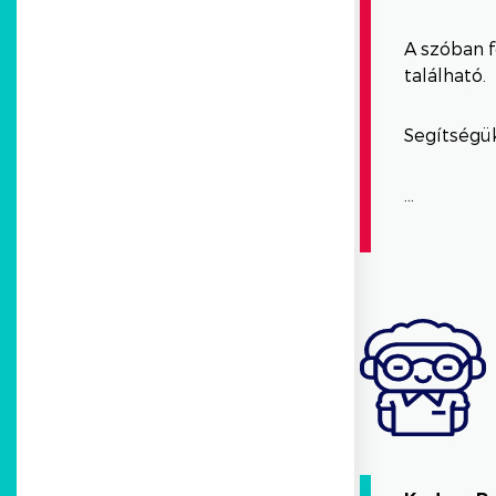
A szóban fo
található.
Segítségük
…