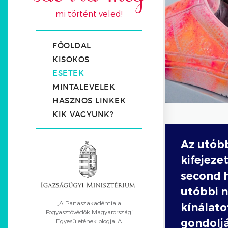
mi történt veled!
FŐOLDAL
KISOKOS
ESETEK
MINTALEVELEK
HASZNOS LINKEK
KIK VAGYUNK?
Az utóbb
kifejeze
second h
utóbbi 
„A Panaszakadémia a
kínálato
Fogyasztóvédők Magyarországi
gondoljá
Egyesületének blogja. A