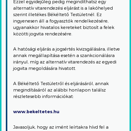
Ezzel egyidejűleg pedig megindíthatsz egy
alternatív vitarendezési eljárást is a lakóhelyed
szerint illetékes Békéltető Testületnél. Ez
ingyenesen áll a fogyasztók rendelkezésére,
ugyanakkor hivatalos kereteket biztosít a felek
közötti jogvita rendezésére.
A hatósági eljárás a jogsértés kivizsgálására, illetve
annak megállapítása esetén a szankcionálásra
irányul, míg az alternatív vitarendezés az egyedi
jogvita megoldására hivatott.
A Békéltető Testületről és eljárásáról, annak
megindításáról az alábbi honlapon találsz
részletesebb információkat:
www.bekeltetes.hu
Javasoljuk, hogy az imént leírtakra hívd fel a