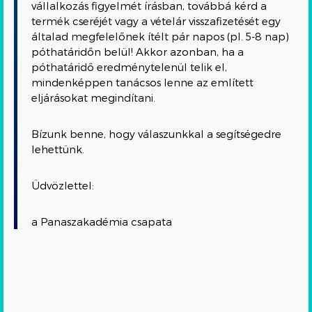
vállalkozás figyelmét írásban, továbbá kérd a
termék cseréjét vagy a vételár visszafizetését egy
általad megfelelőnek ítélt pár napos (pl. 5-8 nap)
póthatáridőn belül! Akkor azonban, ha a
póthatáridő eredménytelenül telik el,
mindenképpen tanácsos lenne az említett
eljárásokat megindítani.
Bízunk benne, hogy válaszunkkal a segítségedre
lehettünk.
Üdvözlettel:
a Panaszakadémia csapata