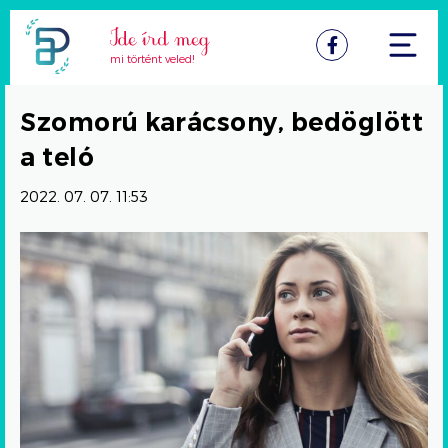
Facebook
mi történt veled!
Szomorú karácsony, bedöglött
a teló
2022. 07. 07. 11:53