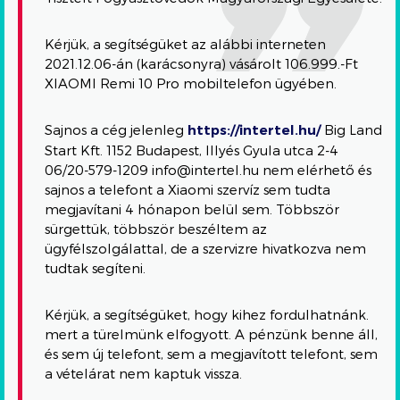
Kérjük, a segítségüket az alábbi interneten
2021.12.06-án (karácsonyra) vásárolt 106.999.-Ft
XIAOMI Remi 10 Pro mobiltelefon ügyében.
Sajnos a cég jelenleg
https://intertel.hu/
Big Land
Start Kft. 1152 Budapest, Illyés Gyula utca 2-4
06/20-579-1209 info@intertel.hu nem elérhető és
sajnos a telefont a Xiaomi szervíz sem tudta
megjavítani 4 hónapon belül sem. Többször
sürgettük, többször beszéltem az
ügyfélszolgálattal, de a szervizre hivatkozva nem
tudtak segíteni.
Kérjük, a segítségüket, hogy kihez fordulhatnánk.
mert a türelmünk elfogyott. A pénzünk benne áll,
és sem új telefont, sem a megjavított telefont, sem
a vételárat nem kaptuk vissza.