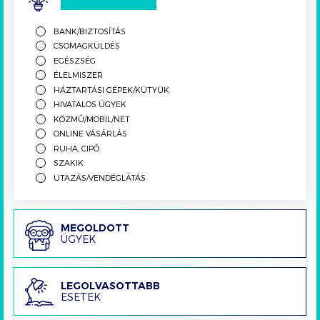
BANK/BIZTOSÍTÁS
CSOMAGKÜLDÉS
EGÉSZSÉG
ÉLELMISZER
HÁZTARTÁSI GÉPEK/KÜTYÜK
HIVATALOS ÜGYEK
KÖZMŰ/MOBIL/NET
ONLINE VÁSÁRLÁS
RUHA, CIPŐ
SZAKIK
UTAZÁS/VENDÉGLÁTÁS
Megoldott
MEGOLDOTT
ÜGYEK
ügyek
Legolvasottabb
LEGOLVASOTTABB
ESETEK
esetek