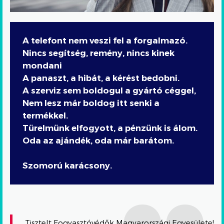
A telefont nem veszi fel a forgalmazó.
Nincs segítség, remény, nincs kinek
mondani
A panaszt, a hibát, a kérést bedobni.
A szerviz sem boldogul a gyártó céggel,
Nem lesz már boldog itt senki a
termékkel.
Türelmünk elfogyott, a pénzünk is álom.
Oda az ajándék, oda már barátom.
Szomorú karácsony.
Tisztelt Fogyasztóvédők Magyarországi Egyesülete!