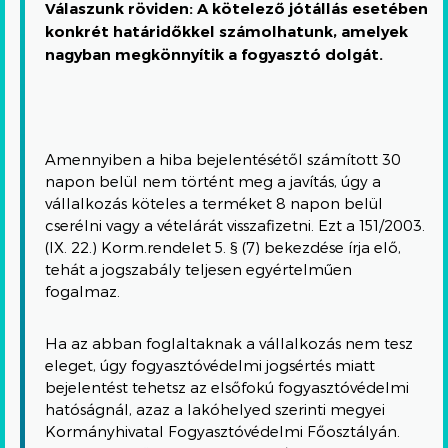
Válaszunk röviden: A kötelező jótállás esetében
konkrét határidőkkel számolhatunk, amelyek
nagyban megkönnyítik a fogyasztó dolgát.
Amennyiben a hiba bejelentésétől számított 30
napon belül nem történt meg a javítás, úgy a
vállalkozás köteles a terméket 8 napon belül
cserélni vagy a vételárát visszafizetni. Ezt a 151/2003.
(IX. 22.) Korm.rendelet 5. § (7) bekezdése írja elő,
tehát a jogszabály teljesen egyértelműen
fogalmaz.
Ha az abban foglaltaknak a vállalkozás nem tesz
eleget, úgy fogyasztóvédelmi jogsértés miatt
bejelentést tehetsz az elsőfokú fogyasztóvédelmi
hatóságnál, azaz a lakóhelyed szerinti megyei
Kormányhivatal Fogyasztóvédelmi Főosztályán.