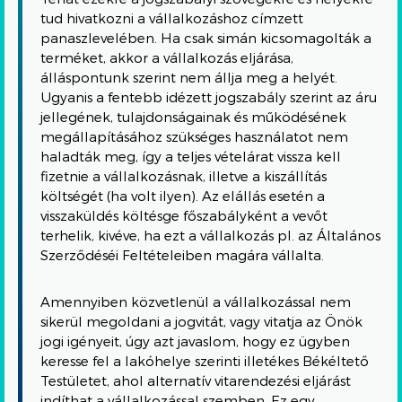
tud hivatkozni a vállalkozáshoz címzett
panaszlevelében. Ha csak simán kicsomagolták a
terméket, akkor a vállalkozás eljárása,
álláspontunk szerint nem állja meg a helyét.
Ugyanis a fentebb idézett jogszabály szerint az áru
jellegének, tulajdonságainak és működésének
megállapításához szükséges használatot nem
haladták meg, így a teljes vételárat vissza kell
fizetnie a vállalkozásnak, illetve a kiszállítás
költségét (ha volt ilyen). Az elállás esetén a
visszaküldés költésge főszabályként a vevőt
terhelik, kivéve, ha ezt a vállalkozás pl. az Általános
Szerződéséi Feltételeiben magára vállalta.
Amennyiben közvetlenül a vállalkozással nem
sikerül megoldani a jogvitát, vagy vitatja az Önök
jogi igényeit, úgy azt javaslom, hogy ez ügyben
keresse fel a lakóhelye szerinti illetékes Békéltető
Testületet, ahol alternatív vitarendezési eljárást
indíthat a vállalkozással szemben. Ez egy