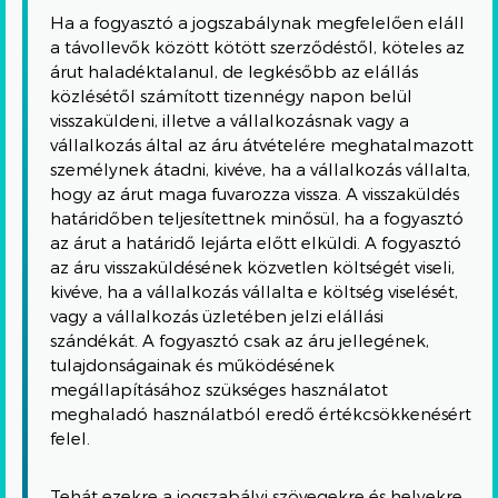
Ha a fogyasztó a jogszabálynak megfelelően eláll
a távollevők között kötött szerződéstől, köteles az
árut haladéktalanul, de legkésőbb az elállás
közlésétől számított tizennégy napon belül
visszaküldeni, illetve a vállalkozásnak vagy a
vállalkozás által az áru átvételére meghatalmazott
személynek átadni, kivéve, ha a vállalkozás vállalta,
hogy az árut maga fuvarozza vissza. A visszaküldés
határidőben teljesítettnek minősül, ha a fogyasztó
az árut a határidő lejárta előtt elküldi. A fogyasztó
az áru visszaküldésének közvetlen költségét viseli,
kivéve, ha a vállalkozás vállalta e költség viselését,
vagy a vállalkozás üzletében jelzi elállási
szándékát. A fogyasztó csak az áru jellegének,
tulajdonságainak és működésének
megállapításához szükséges használatot
meghaladó használatból eredő értékcsökkenésért
felel.
Tehát ezekre a jogszabályi szövegekre és helyekre