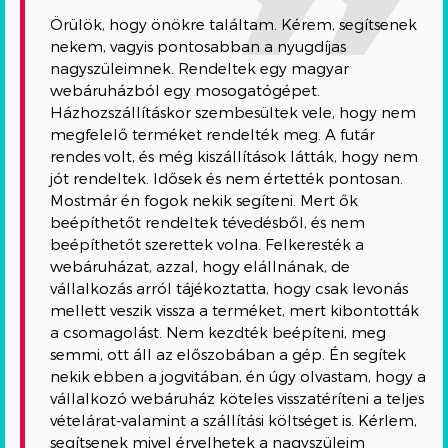
Örülök, hogy önökre találtam. Kérem, segítsenek
nekem, vagyis pontosabban a nyugdíjas
nagyszüleimnek. Rendeltek egy magyar
webáruházból egy mosogatógépet.
Házhozszállításkor szembesültek vele, hogy nem
megfelelő terméket rendelték meg. A futár
rendes volt, és még kiszállítások látták, hogy nem
jót rendeltek. Idősek és nem értették pontosan.
Mostmár én fogok nekik segíteni. Mert ők
beépíthetőt rendeltek tévedésből, és nem
beépíthetőt szerettek volna. Felkeresték a
webáruházat, azzal, hogy elállnának, de
vállalkozás arról tájékoztatta, hogy csak levonás
mellett veszik vissza a terméket, mert kibontották
a csomagolást. Nem kezdték beépíteni, meg
semmi, ott áll az előszobában a gép. Én segítek
nekik ebben a jogvitában, én úgy olvastam, hogy a
vállalkozó webáruház köteles visszatéríteni a teljes
vételárat-valamint a szállítási költséget is. Kérlem,
segítsenek mivel érvelhetek a nagyszüleim