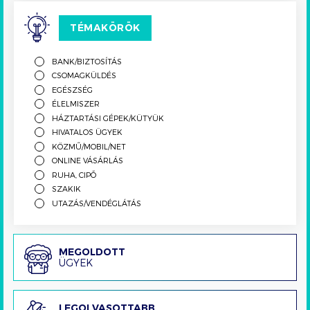
TÉMAKÖRÖK
BANK/BIZTOSÍTÁS
CSOMAGKÜLDÉS
EGÉSZSÉG
ÉLELMISZER
HÁZTARTÁSI GÉPEK/KÜTYÜK
HIVATALOS ÜGYEK
KÖZMŰ/MOBIL/NET
ONLINE VÁSÁRLÁS
RUHA, CIPŐ
SZAKIK
UTAZÁS/VENDÉGLÁTÁS
Megoldott
MEGOLDOTT
ÜGYEK
ügyek
Legolvasottabb
LEGOLVASOTTABB