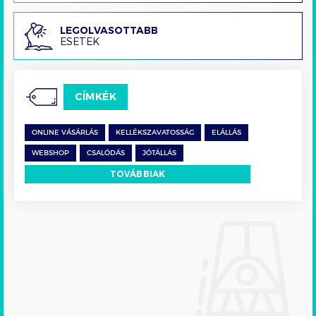
Legolvasottabb
LEGOLVASOTTABB
ESETEK
esetek
CÍMKÉK
ONLINE VÁSÁRLÁS
KELLÉKSZAVATOSSÁG
ELÁLLÁS
WEBSHOP
CSALÓDÁS
JÓTÁLLÁS
TOVÁBBIAK