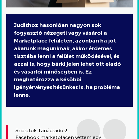
Judithoz hasonlóan nagyon sok
fogyasztó nézegeti vagy vásárol a
Marketplace felületen, azonban ha jót
akarunk magunknak, akkor érdemes
tisztába lenni a felület működésével, és
azzal is, hogy bárki jelen lehet ott eladó
és vásárlói minőségben is. Ez
meghatározza a későbbi
igényérvényesítésünket is, ha probléma
lenne.
Sziasztok Tanácsadók!
Facebook marketplacen vettem egy