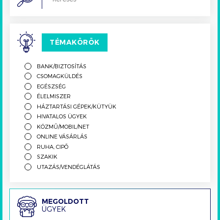
TÉMAKÖRÖK
BANK/BIZTOSÍTÁS
CSOMAGKÜLDÉS
EGÉSZSÉG
ÉLELMISZER
HÁZTARTÁSI GÉPEK/KÜTYÜK
HIVATALOS ÜGYEK
KÖZMŰ/MOBIL/NET
ONLINE VÁSÁRLÁS
RUHA, CIPŐ
SZAKIK
UTAZÁS/VENDÉGLÁTÁS
Megoldott
MEGOLDOTT
ÜGYEK
ügyek