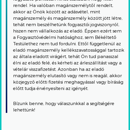
rendel. Ha valóban magánszemélytől rendelt,
akkor az Önök között az adásvétel, mint
magánszemély és magánszemély között jött létre,
tehát nem beszélhetünk fogyasztói jogviszonyról,
hiszen nem vállalkozás az eladó. Éppen ezért sem
a Fogyasztóvédelmi hatósághoz, sem Békéltető
Testülethez nem tud fordulni. Ettől függetlenül az
eladó magánszemély kellékszavatossággal tartozik
az általa eladott virágért, tehát Ön tud panasszal
élni az eladó felé, és kérheti az árleszállítást vagy a
vételár visszafizetést. Azonban ha az eladó
magánszemély elutasító vagy nem is reagál, akkor
közjegyző előtti fizetési meghagyással vagy bíráság
előtt tudja érvényesíteni az igényét.
Bízunk benne, hogy válaszunkkal a segítségére
lehettünk!