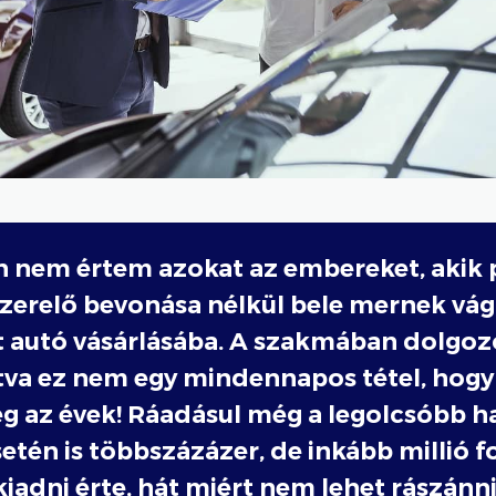
n nem értem azokat az embereket, akik
szerelő bevonása nélkül bele mernek vág
t autó vásárlásába. A szakmában dolgoz
tva ez nem egy mindennapos tétel, hogy
g az évek! Ráadásul még a legolcsóbb h
etén is többszázázer, de inkább millió f
iadni érte, hát miért nem lehet rászánni