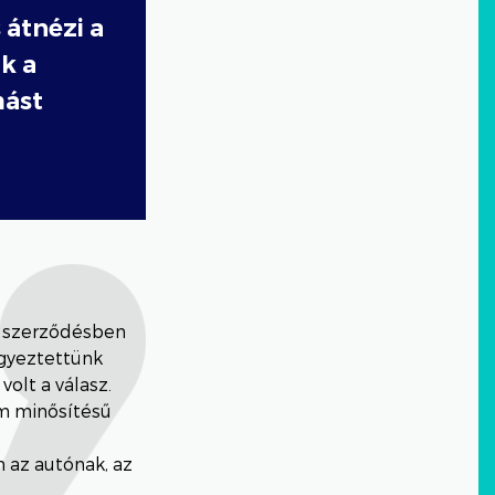
 átnézi a
k a
mást
z
 a szerződésben
egyeztettünk
volt a válasz.
um minősítésű
n az autónak, az