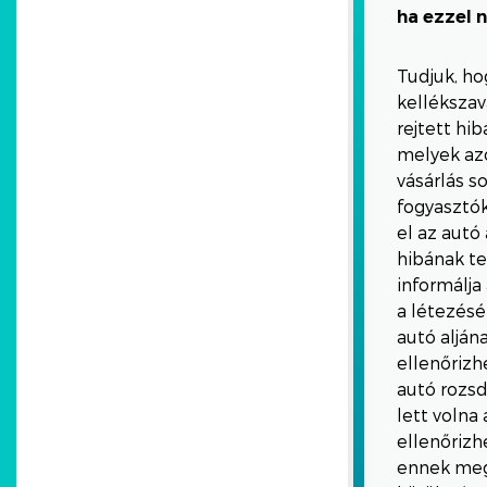
ha ezzel 
Tudjuk, ho
kellékszav
rejtett hi
melyek azo
vásárlás s
fogyasztók
el az autó
hibának te
informálja
a létezésé
autó alján
ellenőrizh
autó rozsd
lett volna
ellenőrizh
ennek megf