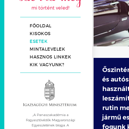
mi történt veled!
FŐOLDAL
KISOKOS
ESETEK
MINTALEVELEK
HASZNOS LINKEK
KIK VAGYUNK?
Őszinté
és autó
használ
leszámí
rutin me
„A Panaszakadémia a
jármű es
Fogyasztóvédők Magyarországi
Egyesületének blogja. A
fogunk k