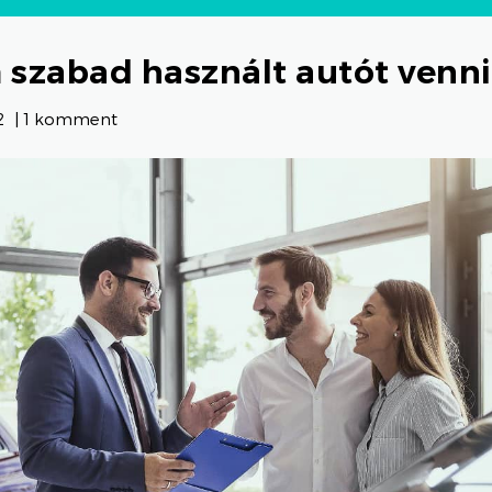
 szabad használt autót venni
2
|
1 komment