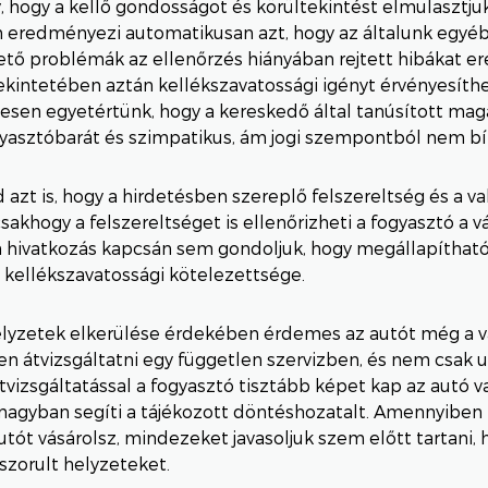
 hogy a kellő gondosságot és körültekintést elmulasztjuk
m eredményezi automatikusan azt, hogy az általunk egyé
ető problémák az ellenőrzés hiányában rejtett hibákat 
kintetében aztán kellékszavatossági igényt érvényesíthe
esen egyetértünk, hogy a kereskedő által tanúsított ma
asztóbarát és szimpatikus, ám jogi szempontból nem bír
 azt is, hogy a hirdetésben szereplő felszereltség és a v
sakhogy a felszereltséget is ellenőrizheti a fogyasztó a vá
 hivatkozás kapcsán sem gondoljuk, hogy megállapítható
kellékszavatossági kötelezettsége.
elyzetek elkerülése érdekében érdemes az autót még a v
 átvizsgáltatni egy független szervizben, és nem csak u
tvizsgáltatással a fogyasztó tisztább képet kap az autó va
 nagyban segíti a tájékozott döntéshozatalt. Amennyibe
utót vásárolsz, mindezeket javasoljuk szem előtt tartani, 
szorult helyzeteket.