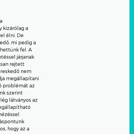
 a
 kizárólag a
l élni. De
edő, mi pedig a
hettünk fel. A
téssel járjanak
san rejtett
kereskedő nem
dja megállapítani
fő problémát az
nk szerint
elég látványos az
egállapítható
ánézéssel
lláspontunk
os, hogy az a