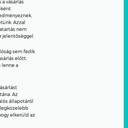
 a vásárlás
bként
eredményeznek,
tünk. Azzal
gatartás nem
 jelentőséggel.
alóság sem fedik
sárlás előtt,
 lenne a
ásárlást
tána. Az
lós állapotáról
n legközelebb
hogy elkerüld az