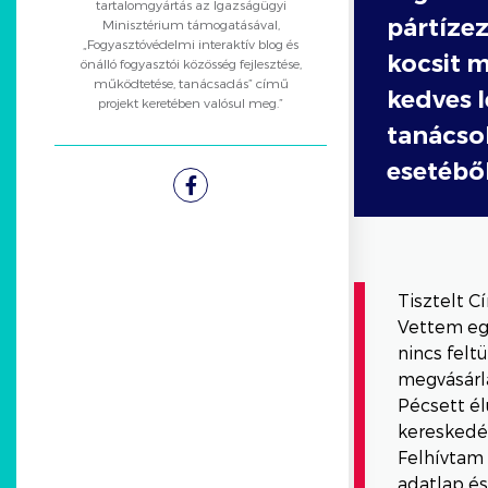
tartalomgyártás az Igazságügyi
pártízez
Minisztérium támogatásával,
„Fogyasztóvédelmi interaktív blog és
kocsit 
önálló fogyasztói közösség fejlesztése,
működtetése, tanácsadás” című
kedves 
projekt keretében valósul meg.”
tanácsol
esetéből
Facebook
Tisztelt C
Vettem egy
nincs felt
megvásárlás
Pécsett é
kereskedé
Felhívtam 
adatlap és