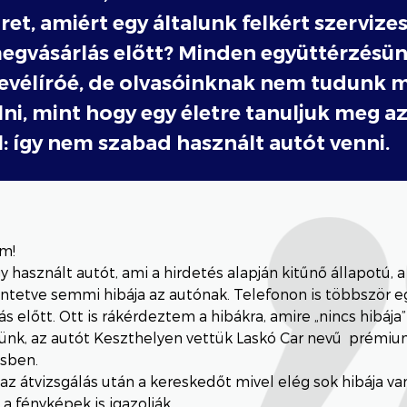
ret, amiért egy általunk felkért szervizes
megvásárlás előtt? Minden együttérzésün
levélíróé, de olvasóinknak nem tudunk 
ni, mint hogy egy életre tanuljuk meg a
: így nem szabad használt autót venni.
ím!
 használt autót, ami a hirdetés alapján kitűnő állapotú,
üntetve semmi hibája az autónak. Telefonon is többször 
 előtt. Ott is rákérdeztem a hibákra, amire „nincs hibája” 
lünk, az autót Keszthelyen vettük Laskó Car nevű prémi
sben.
az átvizsgálás után a kereskedőt mivel elég sok hibája va
 a fényképek is igazolják.