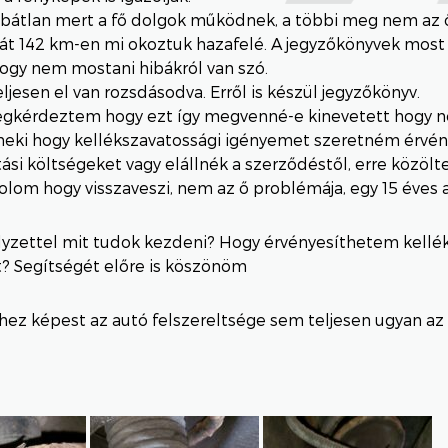
ibátlan mert a fő dolgok működnek, a többi meg nem az 
át 142 km-en mi okoztuk hazafelé. A jegyzőkönyvek most
hogy nem mostani hibákról van szó.
teljesen el van rozsdásodva. Erről is készül jegyzőkönyv.
gkérdeztem hogy ezt így megvenné-e kinevetett hogy n
eki hogy kellékszavatossági igényemet szeretném érvény
tási költségeket vagy elállnék a szerződéstől, erre közölt
om hogy visszaveszi, nem az ő problémája, egy 15 éves a
lyzettel mit tudok kezdeni? Hogy érvényesíthetem kellé
? Segítségét előre is köszönöm
hez képest az autó felszereltsége sem teljesen ugyan az