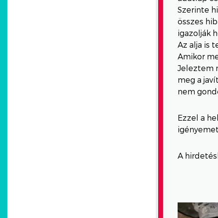
Szerinte h
összes hib
igazolják 
Az alja is 
Amikor me
Jeleztem n
meg a javí
nem gondol
Ezzel a he
igényemet
A hirdetés