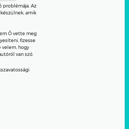
ő problémája. Az
 készülnek, amik
em Ő vette meg.
esíteni, fizesse
e velem, hogy
utóról van szó.
kszavatossági