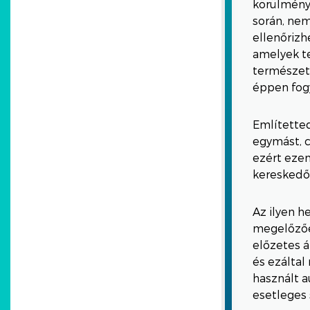
körülmény,
során, ne
ellenőrizh
amelyek te
természet
éppen fogy
Említetted
egymást, c
ezért ezen
kereskedő 
Az ilyen h
megelőzően
előzetes á
és ezáltal
használt a
esetleges 