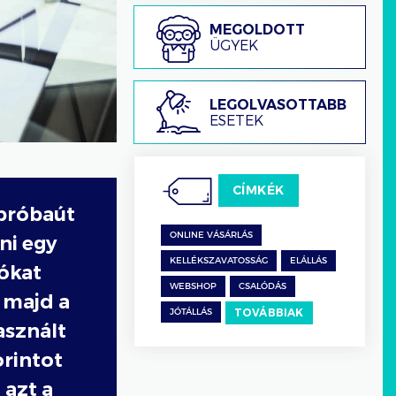
Megoldott
MEGOLDOTT
ügyek
ÜGYEK
Legolvasottabb
LEGOLVASOTTABB
esetek
ESETEK
CÍMKÉK
 próbaút
ONLINE VÁSÁRLÁS
ni egy
KELLÉKSZAVATOSSÁG
ELÁLLÁS
ókat
WEBSHOP
CSALÓDÁS
 majd a
TOVÁBBIAK
JÓTÁLLÁS
asznált
orintot
 azt a