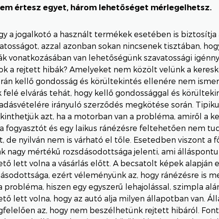
nem értesz egyet, három lehetőséget mérlegelhetsz.
gy a jogalkotó a használt termékek esetében is biztosítja
atosságot, azzal azonban sokan nincsenek tisztában, hogy
bák vonatkozásában van lehetőségünk szavatossági igénnye
k a rejtett hibák? Amelyeket nem közölt velünk a keresk
orán kellő gondosság és körültekintés ellenére nem ismer
 felé elvárás tehát, hogy kellő gondossággal és körültekin
 adásvételére irányuló szerződés megkötése során. Tipiku
kinthetjük azt, ha a motorban van a probléma, amiről a 
 a fogyasztót és egy laikus ránézésre feltehetően nem tu
t, de nyilván nem is várható el tőle. Esetedben viszont a 
ak nagy mértékű rozsdásodottsága jelenti, ami álláspontu
ető lett volna a vásárlás előtt. A becsatolt képek alapján 
ásodottsága, ezért véleményünk az, hogy ránézésre is m
 a probléma, hiszen egy egyszerű lehajolással, szimpla al
ető lett volna, hogy az autó alja milyen állapotban van. Á
elelően az, hogy nem beszélhetünk rejtett hibáról. Font