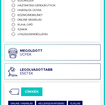
ÉLELMISZER
HÁZTARTÁSI GÉPEK/KÜTYÜK
HIVATALOS ÜGYEK
KÖZMŰ/MOBIL/NET
ONLINE VÁSÁRLÁS
RUHA, CIPŐ
SZAKIK
UTAZÁS/VENDÉGLÁTÁS
Megoldott
MEGOLDOTT
ÜGYEK
ügyek
Legolvasottabb
LEGOLVASOTTABB
ESETEK
esetek
CÍMKÉK
ONLINE VÁSÁRLÁS
KELLÉKSZAVATOSSÁG
ELÁLLÁS