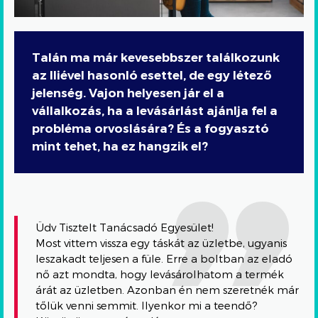
Talán ma már kevesebbszer találkozunk
az Iliével hasonló esettel, de egy létező
jelenség. Vajon helyesen jár el a
vállalkozás, ha a levásárlást ajánlja fel a
probléma orvoslására? És a fogyasztó
mint tehet, ha ez hangzik el?
Üdv Tisztelt Tanácsadó Egyesület!
Most vittem vissza egy táskát az üzletbe, ugyanis
leszakadt teljesen a füle. Erre a boltban az eladó
nő azt mondta, hogy levásárolhatom a termék
árát az üzletben. Azonban én nem szeretnék már
tőlük venni semmit. Ilyenkor mi a teendő?