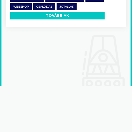
WEBSHOP
CSALÓDÁS
JÓTÁLLÁS
TOVÁBBIAK
Adatkezelési tájékoztató
Kommunikációs partner:
starthang.com
© 2026 Panaszakadémia