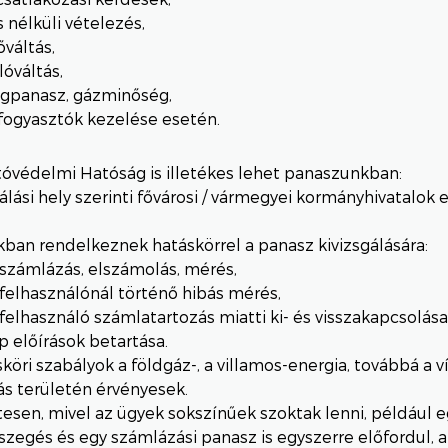
 nélküli vételezés,
váltás,
lóváltás,
égpanasz, gázminőség,
fogyasztók kezelése esetén.
óvédelmi Hatóság is illetékes lehet panaszunkban:
álási hely szerinti fővárosi / vármegyei kormányhivatalok
ban rendelkeznek hatáskörrel a panasz kivizsgálására:
 számlázás, elszámolás, mérés,
 felhasználónál történő hibás mérés,
 felhasználó számlatartozás miatti ki- és visszakapcsolása
 előírások betartása.
köri szabályok a földgáz-, a villamos-energia, továbbá a 
ás területén érvényesek.
sen, mivel az ügyek sokszínűek szoktak lenni, például e
zegés és egy számlázási panasz is egyszerre előfordul, a