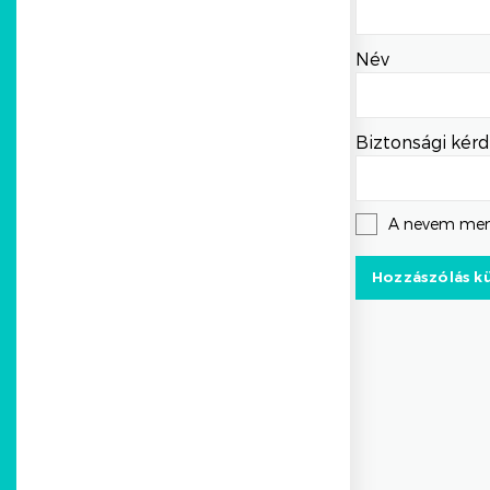
Név
Biztonsági kérd
A nevem men