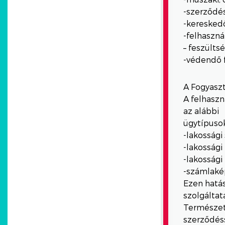
-szerződés
-kereskedő
-felhaszná
– feszülts
-védendő 
A Fogyaszt
A felhaszn
az alábbi
ügytípusok
-lakossági
-lakossági
-lakossági
-számlakép
Ezen hatás
szolgáltat
Természete
szerződéss