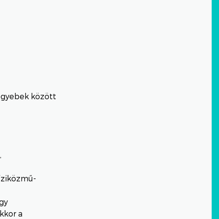
 egyebek között
,
víziközmű-
gy
kkor a