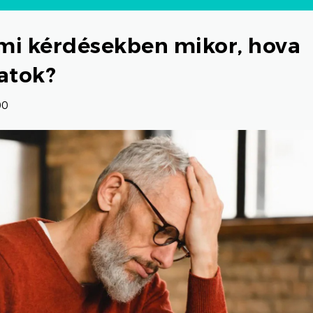
i kérdésekben mikor, hova
atok?
00