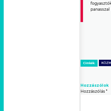
fogyasztó
panasszal 
Címkék:
KÖZ
Hozzászólok
Hozzászólás
*