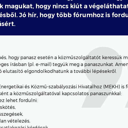
k magukat, hogy nincs kiút a végeláthata
sből. Jó hír, hogy több fórumhoz is ford
sért.
pés, hogy panasz esetén a közműszolgáltatót keressük m
ges írásban (pl. e-mail) tegyük meg a panaszunkat. Ame
ó elutasító elgondolkodhatunk a további lépésekről.
nergetikai és Közmű-szabályozási Hivatalhoz (MEKH) is 
ként a közműszolgáltatóval kapcsolatos panaszunkkal:
 lehet fordulni:
skötés,
sszegések,
lan vételezés,
csatlakozási kérdések,