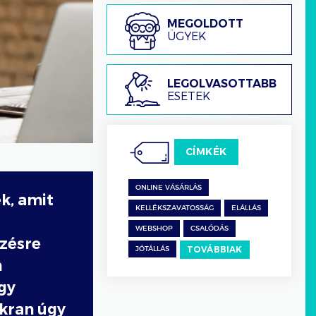
Megoldott
MEGOLDOTT
ügyek
ÜGYEK
Legolvasottabb
LEGOLVASOTTABB
esetek
ESETEK
CÍMKÉK
ONLINE VÁSÁRLÁS
k, amit
KELLÉKSZAVATOSSÁG
ELÁLLÁS
WEBSHOP
CSALÓDÁS
zésre
TOVÁBBIAK
JÓTÁLLÁS
n
gy
akran úgy