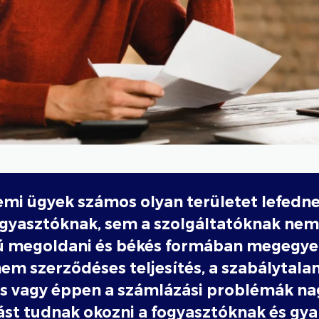
mi ügyek számos olyan területet lefedne
ogyasztóknak, sem a szolgáltatóknak nem
ű megoldani és békés formában megegye
 nem szerződéses teljesítés, a szabálytala
és vagy éppen a számlázási problémák na
ást tudnak okozni a fogyasztóknak és gy