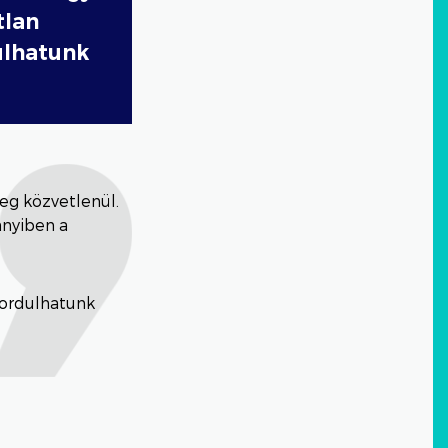
tlan
ulhatunk
eg közvetlenül.
nnyiben a
fordulhatunk