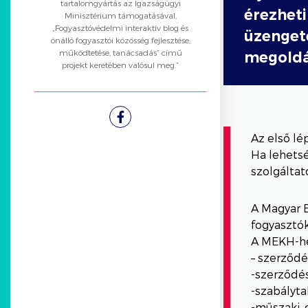
tartalomgyártás az Igazságügyi
érezheti
Minisztérium támogatásával,
„Fogyasztóvédelmi interaktív blog és
üzengeté
önálló fogyasztói közösség fejlesztése,
működtetése, tanácsadás” című
megoldá
projekt keretében valósul meg.”
Facebook
Az első lé
Ha lehetsé
szolgáltat
A Magyar E
fogyasztó
A MEKH-hez
– szerződé
-szerződé
-szabályta
-műszaki, 