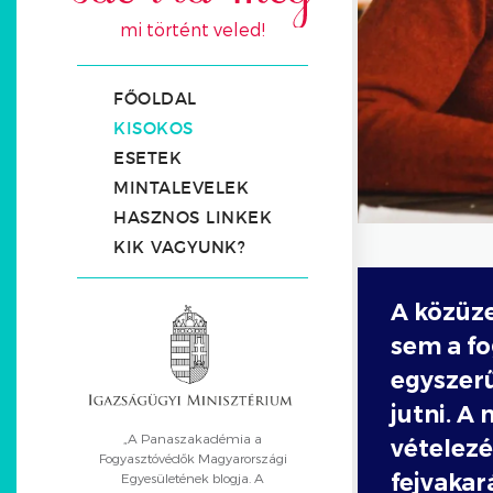
mi történt veled!
FŐOLDAL
KISOKOS
ESETEK
MINTALEVELEK
HASZNOS LINKEK
KIK VAGYUNK?
A közüze
sem a f
egyszer
jutni. A
„A Panaszakadémia a
vételez
Fogyasztóvédők Magyarországi
fejvakar
Egyesületének blogja. A