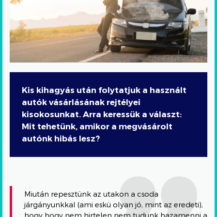
Kis kihagyás után folytatjuk a használt
autók vásárlásának rejtélyei
kisokosunkat. Arra keressük a választ:
Mit tehetünk, amikor a megvásárolt
autónk hibás lesz?
Miután repesztünk az utakon a csoda
járgányunkkal (ami eskü olyan jó, mint az eredeti),
hogy hogy nem hirtelen nem tudunk hazamenni a