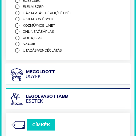
EGÉSZSÉG
ÉLELMISZER
HÁZTARTÁSI GÉPEK/KÜTYÜK
HIVATALOS ÜGYEK
KÖZMŰ/MOBIL/NET
ONLINE VÁSÁRLÁS
RUHA, CIPŐ
SZAKIK
UTAZÁS/VENDÉGLÁTÁS
Megoldott
MEGOLDOTT
ÜGYEK
ügyek
Legolvasottabb
LEGOLVASOTTABB
ESETEK
esetek
CÍMKÉK