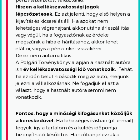
Hiszen a kellékszavatossági jogok
lépcsőzetesek.
Ez azt jelenti, hogy első helyen a
kijavítás és kicserélés áll. Ha azokat nem
lehetséges végrehajtani, akkor utána árleszállítás
vagy végül, ha a fogyasztónak az érdeke
megszűnik a hiba elhárításához, akkor lehet
elállni, vagyis a pénzünket visszakérni.
De ez nem automatikus.
A Polgári Törvénykönyv alapján a használt autóra
is
1 év kellékszavatossági idő vonatkozik.
Tehát,
ha ez időn belül hibásodik meg az autó, merjünk
jelezni a vállalkozásnak. Ne fogadjuk el azt a
választ, hogy a használt autóra semmi nem
vonatkozik.
Fontos, hogy a minőségi kifogásunkat közöljük
a kereskedővel.
Ha lehetséges írásban (pl. e-mail)
tegyük, így a tartalom és a küldés időpontja
bizonyítható később is. Ha szóban jelezzük a