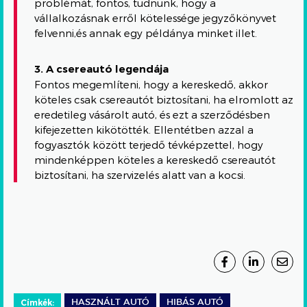
problémát, fontos, tudnunk, hogy a
vállalkozásnak erről kötelessége jegyzőkönyvet
felvenni,és annak egy példánya minket illet.
3. A csereautó legendája
Fontos megemlíteni, hogy a kereskedő, akkor
köteles csak csereautót biztosítani, ha elromlott az
eredetileg vásárolt autó, és ezt a szerződésben
kifejezetten kikötötték. Ellentétben azzal a
fogyasztók között terjedő tévképzettel, hogy
mindenképpen köteles a kereskedő csereautót
biztosítani, ha szervizelés alatt van a kocsi.
Címkék:
HASZNÁLT AUTÓ
HIBÁS AUTÓ