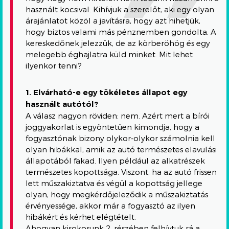
használt kocsival. Kihívjuk a szerelőt, aki egy olyan
árajánlatot közöl a javításra, hogy azt hihetjük,
hogy biztos valami más pénznemben gondolta. A
kereskedőnek jelezzük, de az körberöhög és egy
melegebb éghajlatra küld minket. Mit lehet
ilyenkor tenni?
1. Elvárható-e egy tökéletes állapot egy
használt autótól?
A válasz nagyon röviden: nem. Azért mert a bírói
joggyakorlat is egyöntetűen kimondja, hogy a
fogyasztónak bizony olykor-olykor számolnia kell
olyan hibákkal, amik az autó természetes elavulási
állapotából fakad. Ilyen például az alkatrészek
természetes kopottsága. Viszont, ha az autó frissen
lett műszakiztatva és végül a kopottság jellege
olyan, hogy megkérdőjeleződik a műszakiztatás
érvényessége, akkor már a fogyasztó az ilyen
hibákért és kérhet elégtételt.
Ahogyan kisokosunk 2. részében felhívtuk rá a