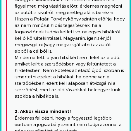
figyelmet, még vásárlás előtt érdemes megnézni
az autót is kívülről, meg esetleg alá is benézni.
Hiszen a Polgári Törvénykönyv szintén előírja, hogy
az nem minősül hibás teljesítésnek, ha a
fogyasztónak tudnia kellett volna egyes hibákról
kellő körültekintéssel. Magyarán, igenis ér jól
megvizsgálni (vagy megvizsgáltatni) az autót
ebből a célból is.
Mindemellett, olyan hibákért sem felel az eladó,
amiket leírt a szerződésben vagy feltüntetett a
hirdetésben. Nem köteles az eladó újból szóban is
ismertetni ezeket a hibákat, ha benne van a
szerződésben, ezért kell alaposan átvizsgálni a
szerződést, mert az aláírásunkkal beleegyeztünk
azokba a hibákba is.
2. Akkor vissza mindent!
Érdemes felidézni, hogy a fogyasztó legtöbb
esetben a jogszabály szerint nem tudja azonnal a
pénzvisszafizetést választania.