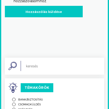
hozzászólásomhoz.
Search
TÉMAKÖRÖK
BANK/BIZTOSÍTÁS
CSOMAGKÜLDÉS