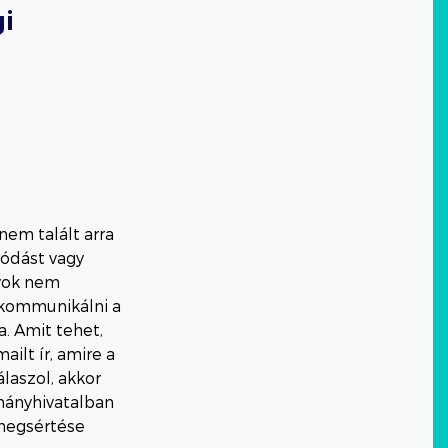
i
nem talált arra
zódást vagy
yok nem
 kommunikálni a
a. Amit tehet,
ilt ír, amire a
laszol, akkor
rmányhivatalban
megsértése