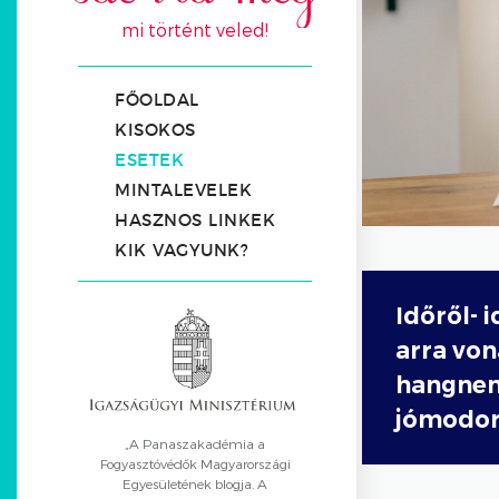
mi történt veled!
FŐOLDAL
KISOKOS
ESETEK
MINTALEVELEK
HASZNOS LINKEK
KIK VAGYUNK?
Időről- 
arra vo
hangnemb
jómodor
„A Panaszakadémia a
Fogyasztóvédők Magyarországi
Egyesületének blogja. A