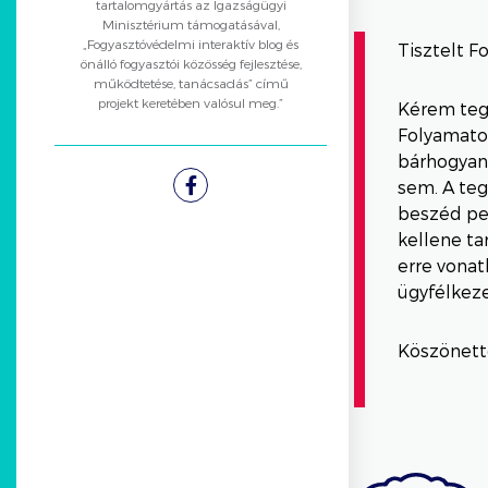
tartalomgyártás az Igazságügyi
Minisztérium támogatásával,
„Fogyasztóvédelmi interaktív blog és
Tisztelt F
önálló fogyasztói közösség fejlesztése,
működtetése, tanácsadás” című
projekt keretében valósul meg.”
Kérem teg
Folyamatos
bárhogyan
sem. A teg
Facebook
beszéd pe
kellene ta
erre vonat
ügyfélkeze
Köszönette