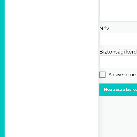
Név
Biztonsági kérd
A nevem men