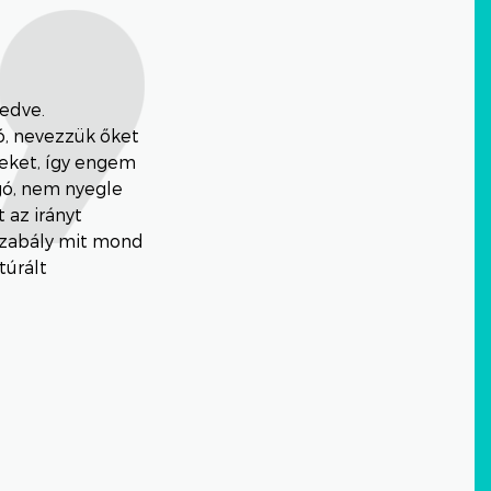
edve.
ó, nevezzük őket
eket, így engem
gó, nem nyegle
 az irányt
gszabály mit mond
túrált