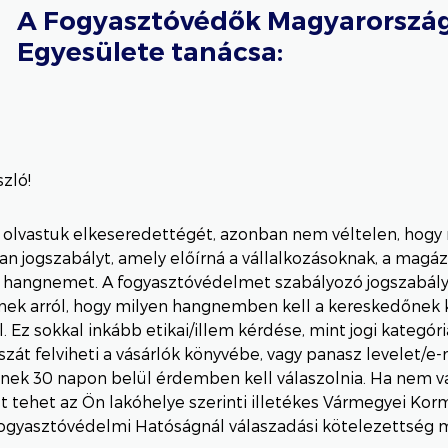
A Fogyasztóvédők Magyarország
Egyesülete tanácsa:
zló!
l olvastuk elkeseredettégét, azonban nem véltelen, hogy 
n jogszabályt, amely előírná a vállalkozásoknak, a magá
 hangnemet. A fogyasztóvédelmet szabályozó jogszabál
nek arról, hogy milyen hangnemben kell a kereskedőnek
l. Ez sokkal inkább etikai/illem kérdése, mint jogi kategóri
zát felviheti a vásárlók könyvébe, vagy panasz levelet/e-ma
ek 30 napon belül érdemben kell válaszolnia. Ha nem vá
t tehet az Ön lakóhelye szerinti illetékes Vármegyei Ko
gyasztóvédelmi Hatóságnál válaszadási kötelezettség 