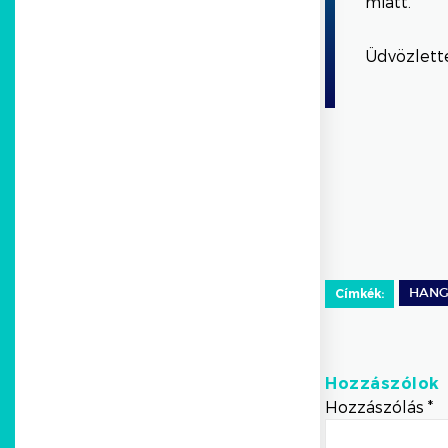
miatt.
Üdvözlett
Címkék:
HAN
Hozzászólok
Hozzászólás
*