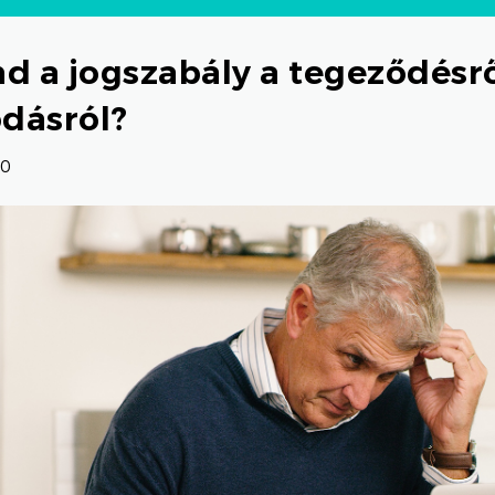
d a jogszabály a tegeződésrő
dásról?
00