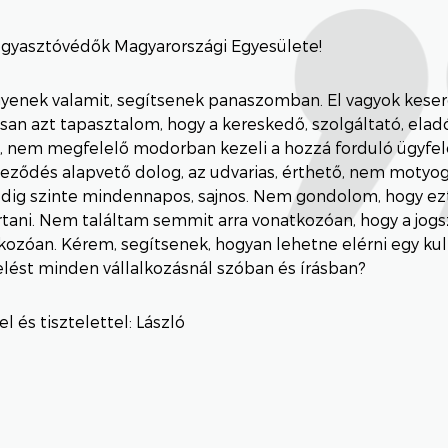
ogyasztóvédők Magyarországi Egyesülete!
yenek valamit, segítsenek panaszomban. El vagyok keser
an azt tapasztalom, hogy a kereskedő, szolgáltató, elad
, nem megfelelő modorban kezeli a hozzá forduló ügyfel
eződés alapvető dolog, az udvarias, érthető, nem motyo
dig szinte mindennapos, sajnos. Nem gondolom, hogy ezt
rtani. Nem találtam semmit arra vonatkozóan, hogy a jo
kozóan. Kérem, segítsenek, hogyan lehetne elérni egy kul
lést minden vállalkozásnál szóban és írásban?
l és tisztelettel: László