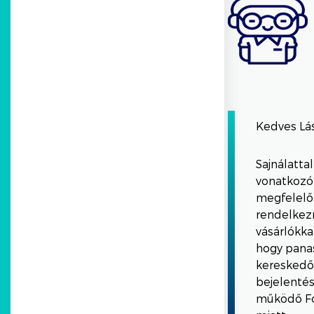
Kedves Lás
Sajnálatta
vonatkozóa
megfelelő
rendelkez
vásárlókka
hogy panas
kereskedőn
bejelentés
működő Fo