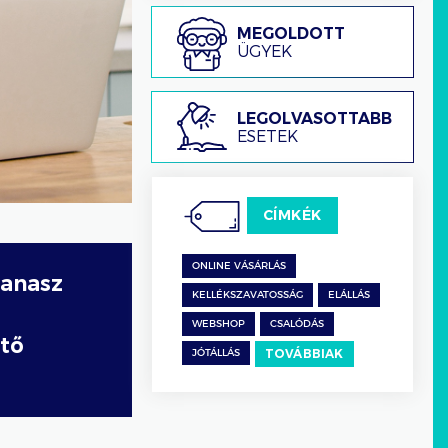
Megoldott
MEGOLDOTT
ügyek
ÜGYEK
Legolvasottabb
LEGOLVASOTTABB
esetek
ESETEK
CÍMKÉK
ONLINE VÁSÁRLÁS
panasz
KELLÉKSZAVATOSSÁG
ELÁLLÁS
WEBSHOP
CSALÓDÁS
ető
TOVÁBBIAK
JÓTÁLLÁS