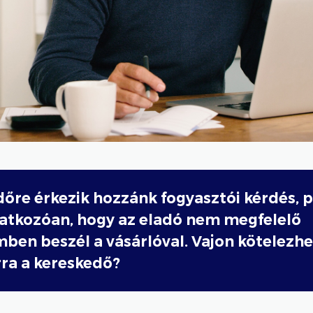
időre érkezik hozzánk fogyasztói kérdés, 
natkozóan, hogy az eladó nem megfelelő
en beszél a vásárlóval. Vajon kötelezh
ra a kereskedő?