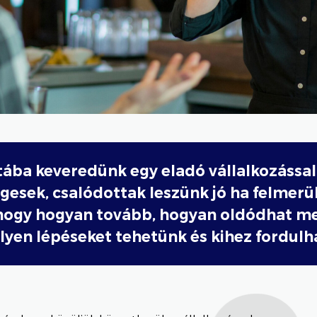
tába keveredünk egy eladó vállalkozással
gesek, csalódottak leszünk jó ha felmerül
 hogy hogyan tovább, hogyan oldódhat m
lyen lépéseket tehetünk és kihez fordul