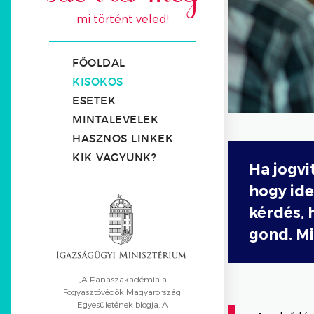
mi történt veled!
FŐOLDAL
KISOKOS
ESETEK
MINTALEVELEK
HASZNOS LINKEK
KIK VAGYUNK?
Ha jogvi
hogy ide
kérdés,
gond. Mi
„A Panaszakadémia a
Fogyasztóvédők Magyarországi
Egyesületének blogja. A