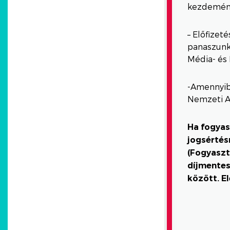
kezdemény
– Előfizeté
panaszunk 
Média- és 
-Amennyib
Nemzeti A
Ha fogyas
jogsértés
(Fogyasz
díjmentes
között. E