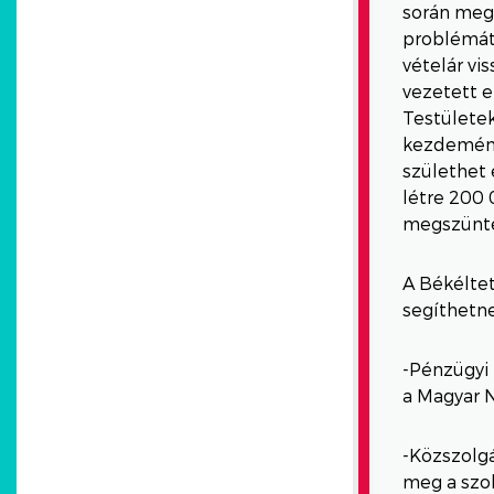
során megh
problémát.
vételár vi
vezetett 
Testületek
kezdemény
születhet 
létre 200 0
megszüntet
A Békéltet
segíthetn
-Pénzügyi 
a Magyar 
-Közszolgá
meg a szol