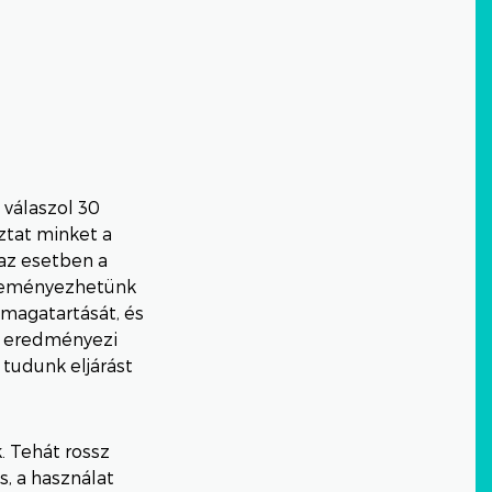
 válaszol 30
ztat minket a
 az esetben a
deményezhetünk
ő magatartását, és
em eredményezi
 tudunk eljárást
. Tehát rossz
, a használat