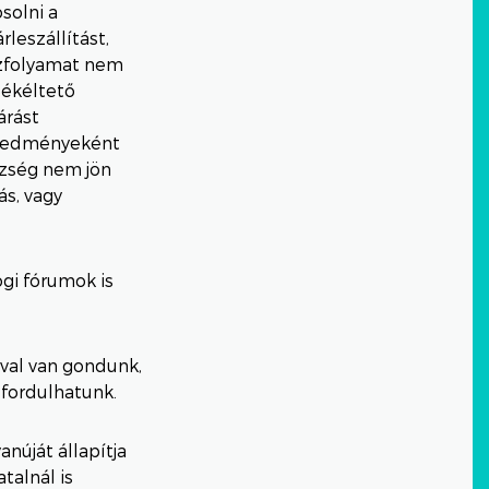
solni a
leszállítást,
aszfolyamat nem
Békéltető
árást
eredményeként
ezség nem jön
ás, vagy
gi fórumok is
óval van gondunk,
fordulhatunk.
núját állapítja
talnál is