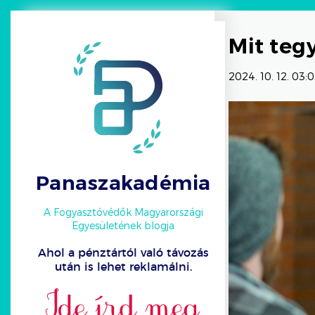
Mit teg
2024. 10. 12. 03:
Panaszakadémia
A Fogyasztóvédők Magyarországi
Egyesületének blogja
Ahol a pénztártól való távozás
után is lehet reklamálni.