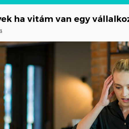
yek ha vitám van egy vállalko
03