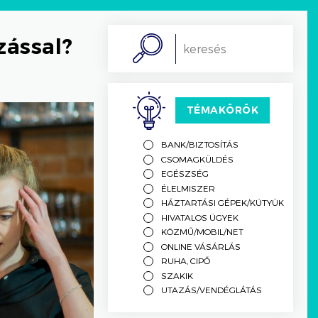
zással?
Search
TÉMAKÖRÖK
BANK/BIZTOSÍTÁS
CSOMAGKÜLDÉS
EGÉSZSÉG
ÉLELMISZER
HÁZTARTÁSI GÉPEK/KÜTYÜK
HIVATALOS ÜGYEK
KÖZMŰ/MOBIL/NET
ONLINE VÁSÁRLÁS
RUHA, CIPŐ
SZAKIK
UTAZÁS/VENDÉGLÁTÁS