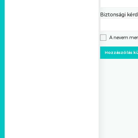
Biztonsági kérd
A nevem men