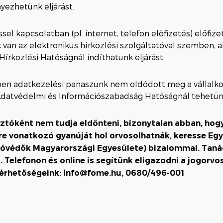
ezhetünk eljárást.
ssel kapcsolatban (pl. internet, telefon előfizetés) előfize
van az elektronikus hírközlési szolgáltatóval szemben, 
Hírközlési Hatóságnál indíthatunk eljárást.
en adatkezelési panaszunk nem oldódott meg a vállalko
datvédelmi és Információszabadság Hatóságnál tehetünk
ztóként nem tudja eldönteni, bizonytalan abban, hogy 
re vonatkozó gyanúját hol orvosolhatnák, keresse Eg
tóvédők Magyarországi Egyesülete) bizalommal. Tan
. Telefonon és online is segítünk eligazodni a jogorvo
lérhetőségeink: info@fome.hu, 0680/496-001