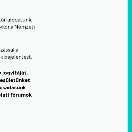
tői kifogásunk,
akkor a Nemzeti
zással a
 bejelentést.
jogvitáját,
yesületünket
ácsadásunk
slati fórumok