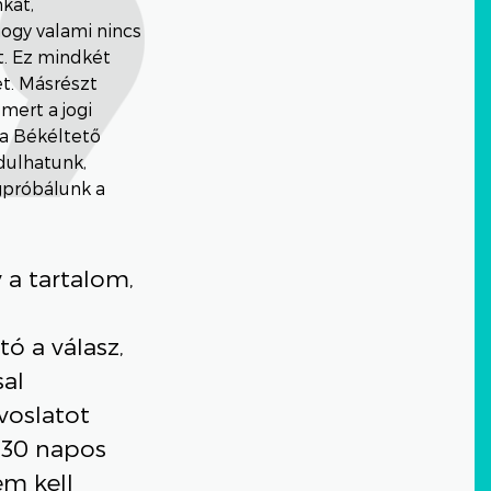
kat,
hogy valami nincs
át. Ez mindkét
et. Másrészt
mert a jogi
 a Békéltető
dulhatunk,
gpróbálunk a
 a tartalom,
ó a válasz,
sal
voslatot
a 30 napos
em kell