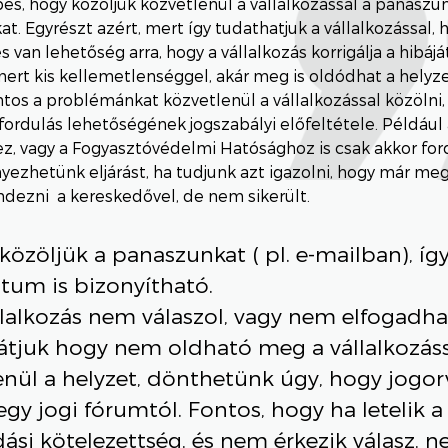
pés, hogy közöljük közvetlenül a vállalkozással a panaszun
at. Egyrészt azért, mert így tudathatjuk a vállalkozással, 
s van lehetőség arra, hogy a vállalkozás korrigálja a hibáj
 mert kis kellemetlenséggel, akár meg is oldódhat a helyz
ontos a problémánkat közvetlenül a vállalkozással közölni, 
ordulás lehetőségének jogszabályi előfeltétele. Például
z, vagy a Fogyasztóvédelmi Hatósághoz is csak akkor for
zhetünk eljárást, ha tudjunk azt igazolni, hogy már me
endezni a kereskedővel, de nem sikerült.
közöljük a panaszunkat ( pl. e-mailban), így
átum is bizonyítható.
llalkozás nem válaszol, vagy nem elfogadhat
látjuk hogy nem oldható meg a vállalkozás
enül a helyzet, dönthetünk úgy, hogy jogor
egy jogi fórumtól. Fontos, hogy ha letelik 
ási kötelezettség, és nem érkezik válasz, n