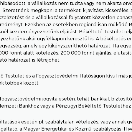
ibásodott, a vállalkozás nem tudta vagy nem akarta orvo
 Szeretnénk megkapni a terméket, kijavítást, kicserélés, ár
sszafizetést és a vállalkozással folytatott közvetlen pan
eredményt. Ezekben az esetekben regionálisan működő 
nél kezdeményezhetünk eljárást. Békéltető Testületi elj
ezhetünk akár ügyfélkapun keresztül is. A békéltetés 
egyezség, amely egy kikényszeríthető határozat. Ha egy
00 forint alatt kötelezés, 200 000 forint ajánlás, elutasít
ő határozat is létrejöhet.
ő Testület és a Fogyasztóvédelmi Hatóságon kívül más jo
ek többek között:
fogyasztóvédelmi jogvita esetén, tehát bankkal, biztosít
Nemzeti Bankhoz vagy a Pénzügyi Békéltető Testülethez 
ltatások esetén pl. szabálytalan vételezés, vagy annak gya
gáltató, a Magyar Energetikai és Közmű-szabályozási Hiva