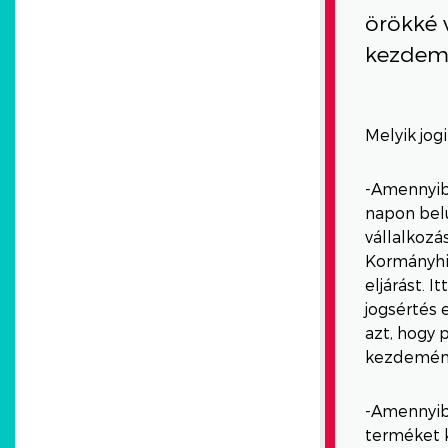
örökké v
kezdem
Melyik jog
-Amennyibe
napon belü
vállalkozá
Kormányhi
eljárást. 
jogsértés 
azt, hogy 
kezdemény
-Amennyibe
terméket k