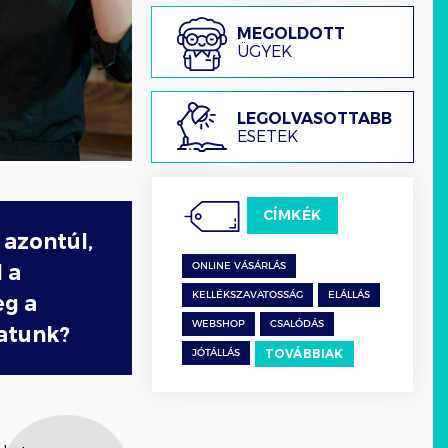
Megoldott
MEGOLDOTT
ügyek
ÜGYEK
Legolvasottabb
LEGOLVASOTTABB
esetek
ESETEK
CÍMKÉK
 azontúl,
 a
ONLINE VÁSÁRLÁS
KELLÉKSZAVATOSSÁG
ELÁLLÁS
eg a
WEBSHOP
CSALÓDÁS
hatunk?
TOVÁBBIAK
JÓTÁLLÁS