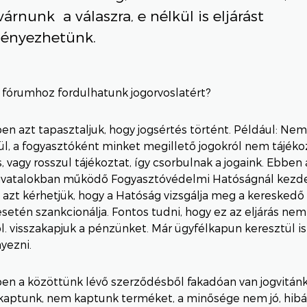
árnunk a válaszra, e nélkül is eljárást
ényezhetünk.
i fórumhoz fordulhatunk jogorvoslatért?
n azt tapasztaljuk, hogy jogsértés történt. Például: Nem
l, a fogyasztóként minket megillető jogokról nem tájéko
s, vagy rosszul tájékoztat, így csorbulnak a jogaink. Ebben
vatalokban működő Fogyasztóvédelmi Hatóságnál kez
Itt azt kérhetjük, hogy a Hatóság vizsgálja meg a keresked
esetén szankcionálja. Fontos tudni, hogy ez az eljárás n
pl. visszakapjuk a pénzünket. Már ügyfélkapun keresztül is
ezni.
n a közöttünk lévő szerződésből fakadóan van jogvitánk
aptunk, nem kaptunk terméket, a minősége nem jó, hibás