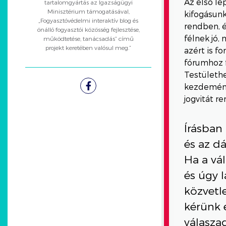
Az első lé
tartalomgyártás az Igazságügyi
Minisztérium támogatásával,
kifogásunk
„Fogyasztóvédelmi interaktív blog és
rendben, é
önálló fogyasztói közösség fejlesztése,
félnek jó,
működtetése, tanácsadás” című
projekt keretében valósul meg.”
azért is f
fórumhoz f
Testülethe
kezdeménye
Facebook
jogvitát r
Írásban 
és az d
Ha a vá
és úgy 
közvetl
kérünk 
válaszad