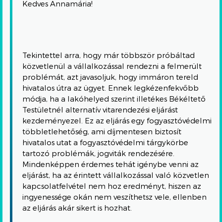
Kedves Annamária!
Tekintettel arra, hogy már többször próbáltad
közvetlenül a vállalkozással rendezni a felmerült
problémát, azt javasoljuk, hogy immáron tereld
hivatalos útra az ügyet. Ennek legkézenfekvőbb
módja, ha a lakóhelyed szerint illetékes Békéltető
Testületnél alternatív vitarendezési eljárást
kezdeményezel. Ez az eljárás egy fogyasztóvédelmi
többletlehetőség, ami díjmentesen biztosít
hivatalos utat a fogyasztóvédelmi tárgykörbe
tartozó problémák, jogviták rendezésére.
Mindenképpen érdemes tehát igénybe venni az
eljárást, ha az érintett vállalkozással való közvetlen
kapcsolatfelvétel nem hoz eredményt, hiszen az
ingyenessége okán nem veszíthetsz vele, ellenben
az eljárás akár sikert is hozhat.