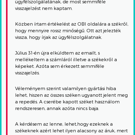
ügyfélszolgálatának, de most semmiféle
visszajelzést nem kaptam.
Közben írtam értékelést az OBI oldalára a székről,
hogy mennyire rossz minőségű. Ott azt jelezték
vissza, hogy írjak az ügyfélszolgálatnak.
Július 31-én újra elküldtem az emailt, s
mellékeltem a számláról illetve a székekről a
képeket. Azóta sem érkezett semmiféle
visszajelzés.
Véleményem szerint valamilyen gyártási hiba
lehet, hiszen az összes széken ugyanott jelent meg
a repedés. A cserébe kapott széket használom
rendszeresen, annak azóta nincs baja.
A kérdésem az lenne, lehet,hogy ezeknek a
székeknek azért lehet ilyen alacsony az áruk, mert