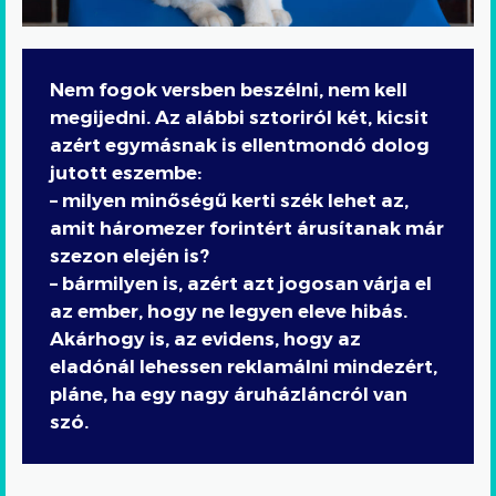
Nem fogok versben beszélni, nem kell
megijedni. Az alábbi sztoriról két, kicsit
azért egymásnak is ellentmondó dolog
jutott eszembe:
– milyen minőségű kerti szék lehet az,
amit háromezer forintért árusítanak már
szezon elején is?
– bármilyen is, azért azt jogosan várja el
az ember, hogy ne legyen eleve hibás.
Akárhogy is, az evidens, hogy az
eladónál lehessen reklamálni mindezért,
pláne, ha egy nagy áruházláncról van
szó.