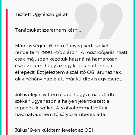
Tisztelt Ügyfélszolgálat!
Tanácsukat szeretném kérni…
Március végén 6 db műanyag kerti széket
rendeltem 2990 Ft/db áron. A rossz időjárás miatt
csak májusban kezdtük használni, hamarosan
észrevettem, hogy az egyik szék háttámlája
elrepedt. Ezt jeleztem a szállító OBI áruháznak,
akik néhány nap alatt már küldtek is egy cserét.
Július elején vettem észre, hogy a másik 5 db
széken ugyanazon a helyen jelentkezett a
repedés. A székek 4-5 alkalommal voltak
használva, s nem túlsúlyos emberek által.
Július 19-én küldtem levelet az OBI