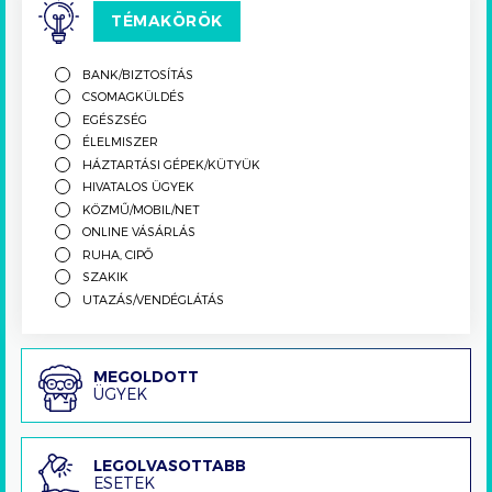
TÉMAKÖRÖK
BANK/BIZTOSÍTÁS
CSOMAGKÜLDÉS
EGÉSZSÉG
ÉLELMISZER
HÁZTARTÁSI GÉPEK/KÜTYÜK
HIVATALOS ÜGYEK
KÖZMŰ/MOBIL/NET
ONLINE VÁSÁRLÁS
RUHA, CIPŐ
SZAKIK
UTAZÁS/VENDÉGLÁTÁS
Megoldott
MEGOLDOTT
ÜGYEK
ügyek
Legolvasottabb
LEGOLVASOTTABB
ESETEK
esetek