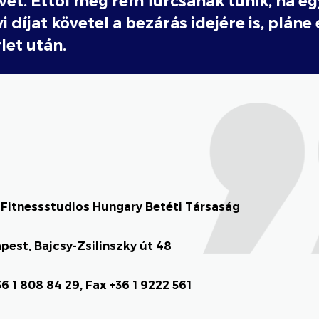
vet. Ettől még rém furcsának tűnik, ha e
i díjat követel a bezárás idejére is, pláne
let után.
Fitnessstudios Hungary Betéti Társaság
pest, Bajcsy-Zsilinszky út 48
6 1 808 84 29, Fax +36 1 9222 561