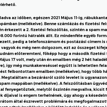
elérhető.
aladva az időben, egészen 2021 Május 11-ig, rábukkant
ámban (mellékelve). Benne számlázás és fizetési fels
én érkezett a 2. fizetési felszólítás, szintén a spam 
8.000 forintú hátralék állt. Ez mindenféle egyéb formá
kezett, pedig a telefonszámom és postázási címem is 
k vagyok és még nem dolgozom, ezt az összeget kifej
udnám előteremteni, főképp hogy a második fizetési 
Május 17 volt, mely után én emailben még 2 hét halad
e), így még munkakereséssel együtt is lehetetlen felad
ést felbontottam emailben (mellékelve), hogy több h
. Megtaláltam a bezárásról szóló levelet is ugyanazon
 spam mappában (mellékelve). A felszólításban ügyvéd
al fenyegetőztek, melytől őszintén megvallva, kicsit f
 díjaival is engem terhelnének, úgy ahogy a késedelmi 
rátom által észrevett problémára és megfogalmazott