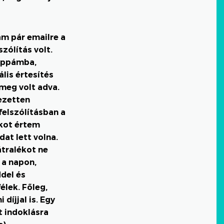
am pár emailre a
zólítás volt.
mappámba,
lis értesítés
meg volt adva.
ezetten
felszólításban a
ékot értem
at lett volna.
átralékot ne
 a napon,
del és
élek. Főleg,
díjjal is. Egy
 indoklásra