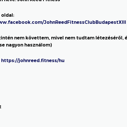
oldal:
www.facebook.com/JohnReedFitnessClubBudapestXIII
zintén nem követtem, mivel nem tudtam létezéséről, 
se nagyon használom)
https://johnreed.fitness/hu
t