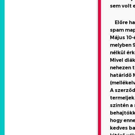
sem volt 
Előre h
spam mapp
Május 10-
melyben 9
nélkül ér
Mivel diá
nehezen t
határidő 
(mellékelv
A szerződ
termeljek
szintén a
behajtókk
hogy ennek
kedves ba