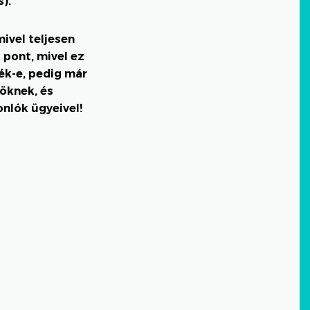
).
ivel teljesen
 pont, mivel ez
ék-e, pedig már
öknek, és
nlók ügyeivel!