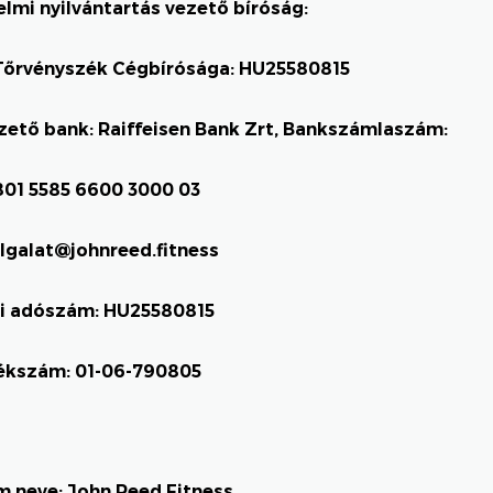
lmi nyilvántartás vezető bíróság:
Tőrvényszék Cégbírósága: HU25580815
ető bank: Raiffeisen Bank Zrt, Bankszámlaszám:
801 5585 6600 3000 03
lgalat@johnreed.fitness
i adószám: HU25580815
ékszám: 01-06-790805
 neve: John Reed Fitness