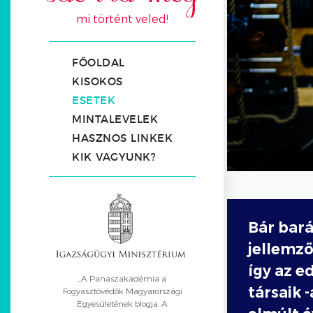
mi történt veled!
FŐOLDAL
KISOKOS
ESETEK
MINTALEVELEK
HASZNOS LINKEK
KIK VAGYUNK?
Bár bará
jellemző
így az e
„A Panaszakadémia a
társaik 
Fogyasztóvédők Magyarországi
Egyesületének blogja. A