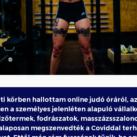
ti körben hallottam online judó óráról, a
en a személyes jelenléten alapuló vállalk
dzőtermek, fodrászatok, masszázsszalon
-alaposan megszenvedték a Coviddal terh