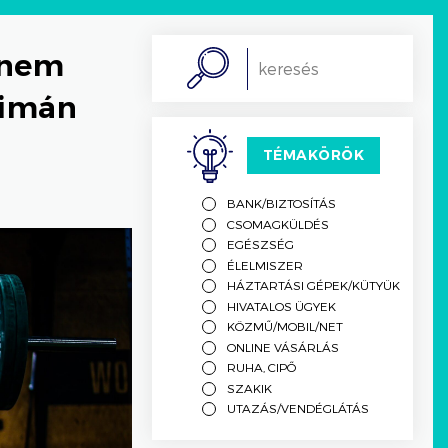
 nem
Search
simán
TÉMAKÖRÖK
BANK/BIZTOSÍTÁS
CSOMAGKÜLDÉS
EGÉSZSÉG
ÉLELMISZER
HÁZTARTÁSI GÉPEK/KÜTYÜK
HIVATALOS ÜGYEK
KÖZMŰ/MOBIL/NET
ONLINE VÁSÁRLÁS
RUHA, CIPŐ
SZAKIK
UTAZÁS/VENDÉGLÁTÁS