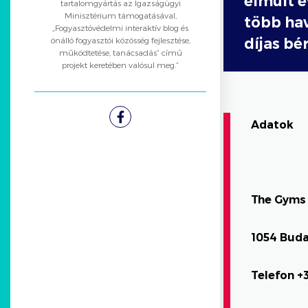
elmúlt é
tartalomgyártás az Igazságügyi
Minisztérium támogatásával,
több hav
„Fogyasztóvédelmi interaktív blog és
önálló fogyasztói közösség fejlesztése,
díjas bér
működtetése, tanácsadás” című
projekt keretében valósul meg.”
Adatok
Facebook
The Gyms 
1054 Buda
Telefon +3