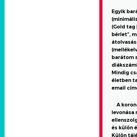
Egyik bar
(minimáli
(Gold tag 
bérlet”, m
átolvasása
(mellékel
barátom s
diákszáml
Mindig cs
életben t
email cí
A koron
levonása 
ellenszol
és külön 
Külön táj