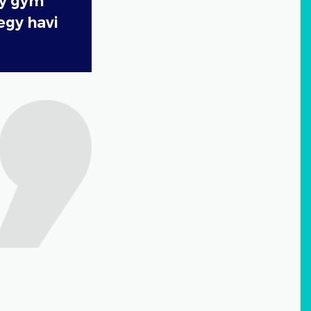
gy gym
 egy havi