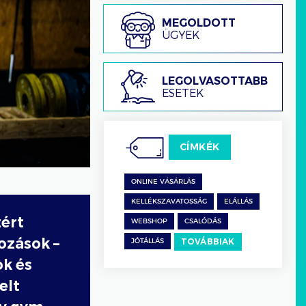
Megoldott
MEGOLDOTT
ügyek
ÜGYEK
Legolvasottabb
LEGOLVASOTTABB
esetek
ESETEK
CÍMKÉK
ONLINE VÁSÁRLÁS
KELLÉKSZAVATOSSÁG
ELÁLLÁS
zért
WEBSHOP
CSALÓDÁS
ozások –
TOVÁBBIAK
JÓTÁLLÁS
ok és
elt