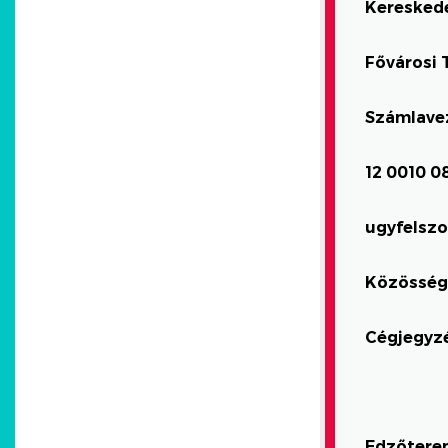
Kereskede
Fővárosi 
Számlavez
12 0010 0
ugyfelszo
Közösség
Cégjegyz
Edzőterem