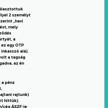
álasztottuk
lyel 2 személyt
zerint „havi
ést, mely
rződés
rtyát, a
, ez egy OTP
inkasszó alá).
volt a tagság
gadva, az én
 a pénz
t,
ajtani rajtunk)
t hittük).
m/cég ÁSZF-je