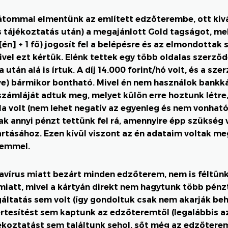
átommal elmentünk az említett edzőterembe, ott kiv
s tájékoztatás után) a megajánlott Gold tagságot, mel
[én] + 1 fő) jogosít fel a belépésre és az elmondottak s
ivel ezt kértük. Elénk tettek egy több oldalas szerződ
 után alá is írtuk. A díj 14.000 forint/hó volt, és a sze
ve) bármikor bontható. Mivel én nem használok bankká
zámláját adtuk meg, melyet külön erre hoztunk létre
a volt (nem lehet negatív az egyenleg és nem vonható 
ak annyi pénzt tettünk fel rá, amennyire épp szükség 
artásához. Ezen kívül viszont az én adataim voltak me
memmel.
avírus miatt bezárt minden edzőterem, nem is féltünk
miatt, mivel a kártyán direkt nem hagytunk több pénz
gáltatás sem volt (így gondoltuk csak nem akarják beh
értesítést sem kaptunk az edzőteremtől (legalábbis az
ékoztatást sem találtunk sehol, sőt még az edzőtere