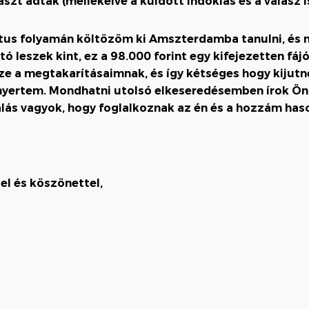
aszt adtak (mellékelve a küldött indoklás és a válasz is
us folyamán költözöm ki Amszterdamba tanulni, és m
ó leszek kint, ez a 98.000 forint egy kifejezetten fájó
sze a megtakarításaimnak, és így kétséges hogy kijutn
 nyertem. Mondhatni utolsó elkeseredésemben írok Ön
lás vagyok, hogy foglalkoznak az én és a hozzám haso
el és köszönettel,