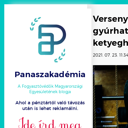
Verseny
gyúrhat
ketyeghe
2021. 07. 23. 11:3
Panaszakadémia
A Fogyasztóvédők Magyarországi
Egyesületének blogja
Ahol a pénztártól való távozás
után is lehet reklamálni.