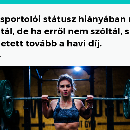
sportolói státusz hiányában
tál, de ha erről nem szóltál, 
tett tovább a havi díj.
4