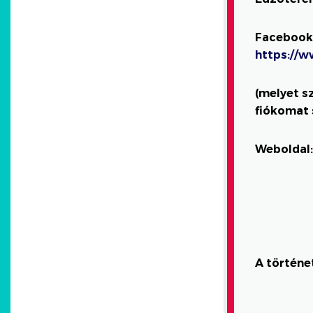
Facebook 
https://
(melyet s
fiókomat 
Weboldal:
A történe