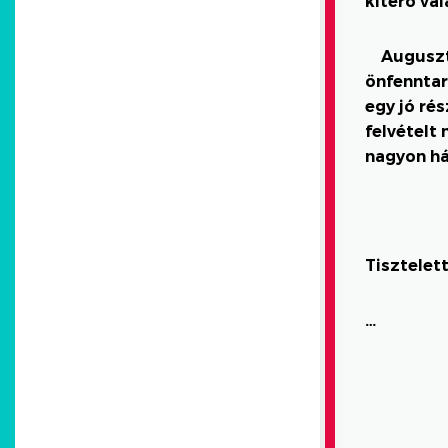
kitérő vál
Auguszt
önfenntart
egy jó ré
felvételt
nagyon há
Tisztelett
…